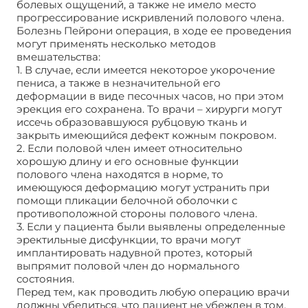
болевых ощущений, а также не имело место
прогрессирование искривлений полового члена.
Болезнь Пейрони операция, в ходе ее проведения
могут применять несколько методов
вмешательства:
1. В случае, если имеется некоторое укорочение
пениса, а также в незначительной его
деформации в виде песочных часов, но при этом
эрекция его сохранена. То врачи – хирурги могут
иссечь образовавшуюся рубцовую ткань и
закрыть имеющийся дефект кожным покровом.
2. Если половой член имеет относительно
хорошую длину и его основные функции
полового члена находятся в норме, то
имеющуюся деформацию могут устранить при
помощи пликации белочной оболочки с
противоположной стороны полового члена.
3. Если у пациента были выявлены определенные
эректильные дисфункции, то врачи могут
имплантировать надувной протез, который
выпрямит половой член до нормального
состояния.
Перед тем, как проводить любую операцию врачи
должны убедиться, что пациент не убежден в том,