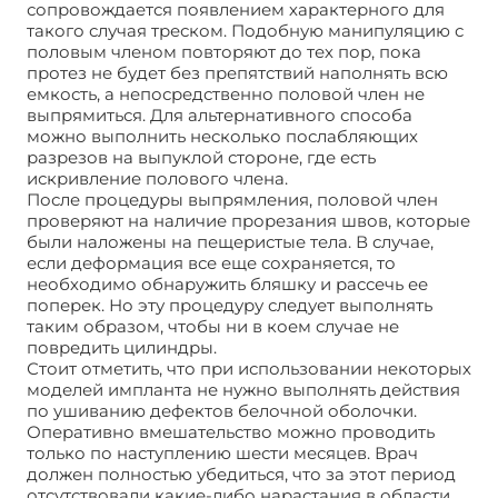
сопровождается появлением характерного для
такого случая треском. Подобную манипуляцию с
половым членом повторяют до тех пор, пока
протез не будет без препятствий наполнять всю
емкость, а непосредственно половой член не
выпрямиться. Для альтернативного способа
можно выполнить несколько послабляющих
разрезов на выпуклой стороне, где есть
искривление полового члена.
После процедуры выпрямления, половой член
проверяют на наличие прорезания швов, которые
были наложены на пещеристые тела. В случае,
если деформация все еще сохраняется, то
необходимо обнаружить бляшку и рассечь ее
поперек. Но эту процедуру следует выполнять
таким образом, чтобы ни в коем случае не
повредить цилиндры.
Стоит отметить, что при использовании некоторых
моделей импланта не нужно выполнять действия
по ушиванию дефектов белочной оболочки.
Оперативно вмешательство можно проводить
только по наступлению шести месяцев. Врач
должен полностью убедиться, что за этот период
отсутствовали какие-либо нарастания в области