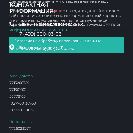
Делитесь впечатлениями о вашем визите в нашу
КОНТАКТНАЯ
клинику
ИНФОРМАЦИЯ:
Обращаем ваше
внимание
на то, что данный интернет-
сайт носит исключительно информационный характер
и ни при каких условиях не является публичной
Единый номер для всех клиник
офертой, определяемой положениями статьи 437 ГК РФ
информация для пациентов
+7 (499) 600-03-03
Согласие на обработку персональных данных
▼
Все адреса клиник
Политика конфиденциальности
Мос. доктор
7713266359
771301001
53778165
1027700136760
ЛО 77 01 012765
Чертаново И
7726023297