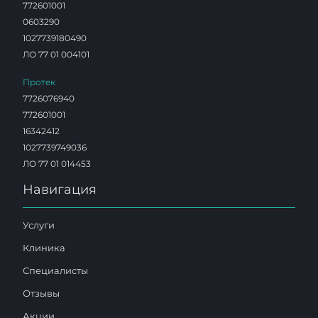
772601001
0603290
1027739180490
ЛО 77 01 004101
Протек
7726076940
772601001
16342412
1027739749036
ЛО 77 01 014453
Навигация
Услуги
Клиника
Специалисты
Отзывы
Акции