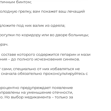
астичным бинтом;
ть холодную грелку, вам покажет ваш лечащий
дложите под них валик из одеяла;
 прогулки по коридору или во дворе больницы;
рач.
 составе которого содержится гепарин и мази
ения – до полного исчезновения синяков.
ами, специально от них избавляться не
о сначала обязательно проконсультируйтесь с
топроцентно предупреждает появление
аправлены на уменьшение отечности,
о. Но выбор медикамента – только за