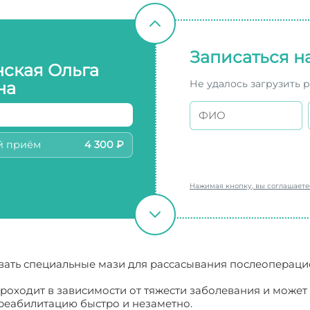
Записаться н
нская Ольга
Не удалось загрузить 
на
й приём
4 300 ₽
Нажимая кнопку, вы соглашает
вать специальные мази для рассасывания послеопераци
оходит в зависимости от тяжести заболевания и может з
реабилитацию быстро и незаметно.
Варикоз после опер