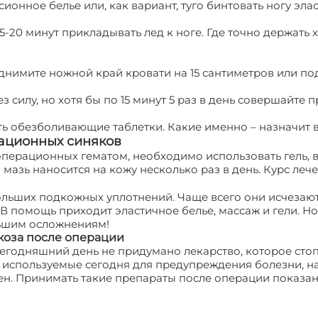
сионное белье или, как вариант, туго бинтовать ногу эл
по 15-20 минут прикладывать лед к ноге. Где точно держа
днимите ножной край кровати на 15 сантиметров или по
ез силу, но хотя бы по 15 минут 5 раз в день совершайте
ть обезболивающие таблетки. Какие именно – назначит в
рационных синяков
перационных гематом, необходимо использовать гель, в
мазь наносится на кожу несколько раз в день. Курс леч
ьших подкожных уплотнений. Чаще всего они исчезают с
 В помощь приходит эластичное белье, массаж и гели. Н
льшим осложнениям!
коза после операции
а сегодняшний день не придумано лекарство, которое с
, используемые сегодня для предупреждения болезни, н
н. Принимать такие препараты после операции показан