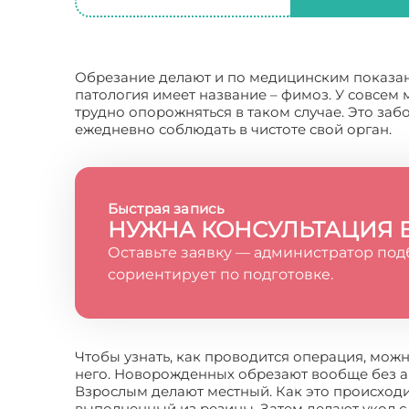
Обрезание делают и по медицинским показани
патология имеет название – фимоз. У совсем м
трудно опорожняться в таком случае. Это заб
ежедневно соблюдать в чистоте свой орган.
Быстрая запись
НУЖНА КОНСУЛЬТАЦИЯ 
Оставьте заявку — администратор под
сориентирует по подготовке.
Чтобы узнать, как проводится операция, можн
него. Новорожденных обрезают вообще без ан
Взрослым делают местный. Как это происходи
выполненный из резины. Затем делают укол с