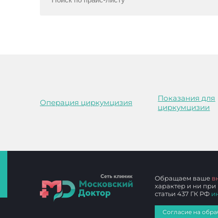
Показания для
Операция циркумцизия
циркумцизии
Обращаем ваше
в
характер и ни при
статьи 437 ГК РФ
и
Согласие на обра