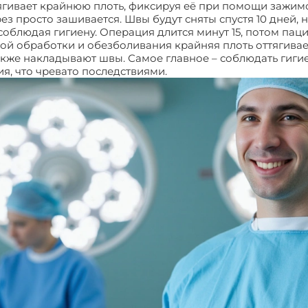
ттягивает крайнюю плоть, фиксируя её при помощи зажимо
рез просто зашивается. Швы будут сняты спустя 10 дней
 соблюдая гигиену. Операция длится минут 15, потом п
ой обработки и обезболивания крайняя плоть оттягивае
кже накладывают швы. Самое главное – соблюдать гигие
ия, что чревато последствиями.
Циркумизация