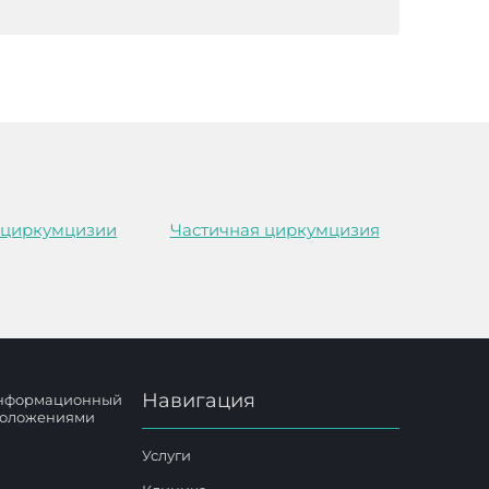
 циркумцизии
Частичная циркумцизия
Навигация
 информационный
 положениями
Услуги