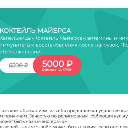
КОКТЕЙЛЬ МАЙЕРСА
Капельница «Коктейль Майерса»: витамины и ми
иммунитета и восстановления после нагрузок. По
обезвоживании.
5000 ₽
6500 ₽
Действует до 07.08
языком обрезанием, из себя представляет удаление кра
 причинам. Зачастую по религиозным, соблюдая культу
может быть назначено врачом.
х людей – как что-либо может быть плохим, если оно 