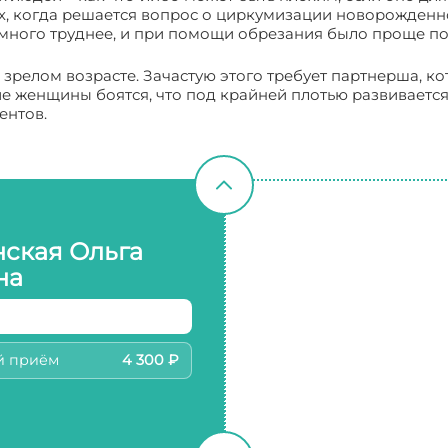
х, когда решается вопрос о циркумизации новорожденно
амного труднее, и при помощи обрезания было проще по
зрелом возрасте. Зачастую этого требует партнерша, ко
ие женщины боятся, что под крайней плотью развиваетс
ентов.
нская Ольга
на
й приём
4 300 ₽