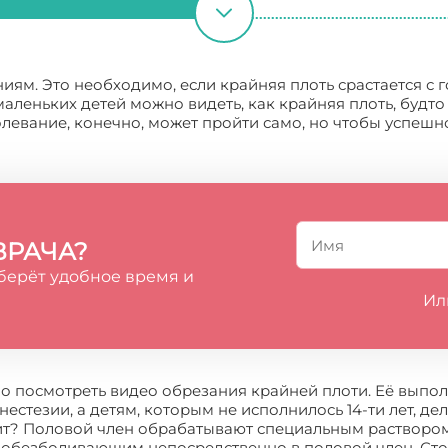
ям. Это необходимо, если крайняя плоть срастается с 
аленьких детей можно видеть, как крайняя плоть, будто 
олевание, конечно, может пройти само, но чтобы успешно
ВРАЧА?
берёт удобное время и
Ил
о посмотреть видео обрезания крайней плоти. Её выполн
естезии, а детям, которым не исполнилось 14-ти лет, д
т? Половой член обрабатывают специальным раствором,
 обезболивающим непосредственно в половой член. Стоит