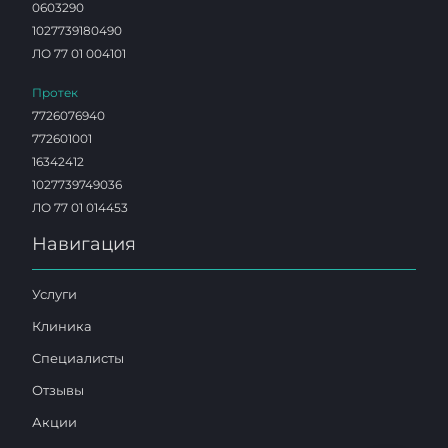
0603290
1027739180490
ЛО 77 01 004101
Протек
7726076940
772601001
16342412
1027739749036
ЛО 77 01 014453
Навигация
Услуги
Клиника
Специалисты
Отзывы
Акции