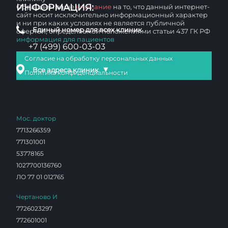
ИНФОРМАЦИЯ:
Обращаем ваше
внимание
на то, что данный интернет-
сайт носит исключительно информационный характер
и ни при каких условиях не является публичной
Единый номер для всех клиник
офертой, определяемой положениями статьи 437 ГК РФ
информация для пациентов
+7 (499) 600-03-03
Согласие на обработку персональных данных
▼
Все адреса клиник
Политика конфиденциальности
Мос. доктор
7713266359
771301001
53778165
1027700136760
ЛО 77 01 012765
Чертаново И
7726023297
772601001