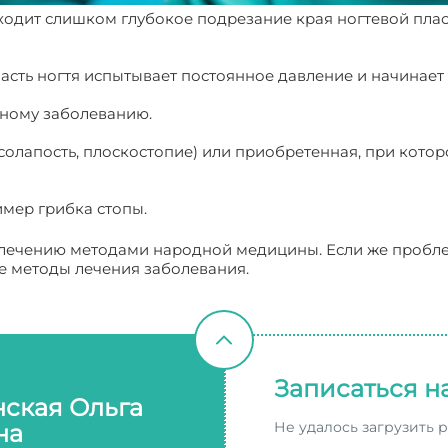
одит слишком глубокое подрезание края ногтевой пласт
ласть ногтя испытывает постоянное давление и начинае
нному заболеванию.
солапость, плоскостопие) или приобретенная, при кото
мер грибка стопы.
 лечению методами народной медицины. Если же пробле
е методы лечения заболевания.
Записаться н
нская Ольга
Не удалось загрузить 
на