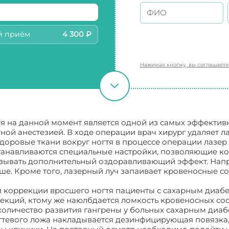
й приём
4 300 ₽
Нажимая кнопку, вы соглашает
я на данной момент является одной из самых эффектив
ой анестезией. В ходе операции врач хирург удаляет 
доровые ткани вокруг ногтя в процессе операции лазер 
танавливаются специальные настройки, позволяющие ко
азывать дополнительный оздоравливающий эффект. Напр
ше. Кроме того, лазерный луч запаивает кровеносные со
 коррекции вросшего ногтя пациенты с сахарным диабе
екций, ктому же наюлбдается ломкость кровеносных сос
оличество развития гангрены у больных сахарным диаб
гтевого ложа накладывается дезинфицирующая повязка,