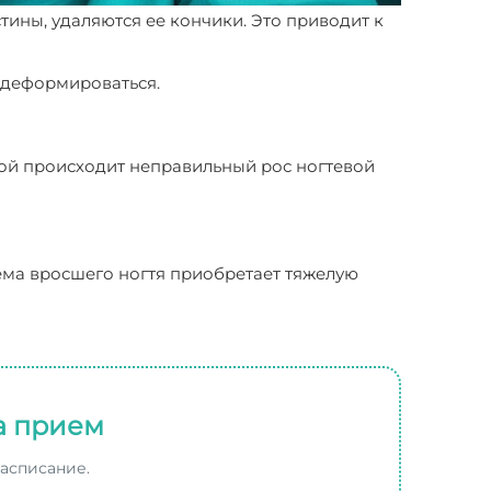
ины, удаляются ее кончики. Это приводит к
т деформироваться.
рой происходит неправильный рос ногтевой
ма вросшего ногтя приобретает тяжелую
а прием
расписание.