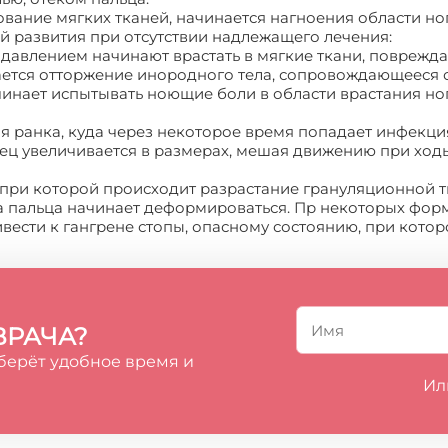
ание мягких тканей, начинается нагноения области ног
й развития при отсутствии надлежащего лечения:
давлением начинают врастать в мягкие ткани, поврежд
нается отторжение инородного тела, сопровождающееся 
чинает испытывать ноющие боли в области врастания ног
ая ранка, куда через некоторое время попадает инфекци
лец увеличивается в размерах, мешая движению при ходь
при которой происходит разрастание грануляционной тк
га пальца начинает деформироваться. Пр некоторых фор
вести к гангрене стопы, опасному состоянию, при кото
ВРАЧА?
берёт удобное время и
Ил