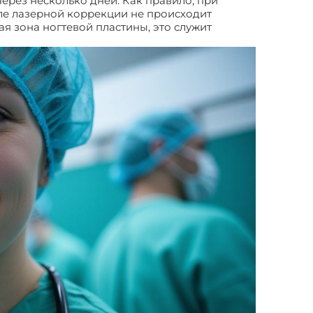
ерез несколько дней. Как правило, при
ле лазерной коррекции не происходит
я зона ногтевой пластины, это служит
осшего ногтя