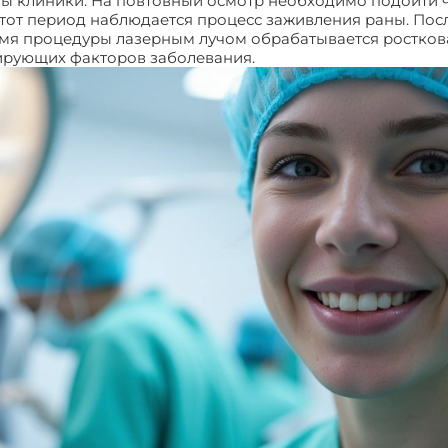
ы клиники. На повтовный осмотр необходимо подойти ч
от период наблюдается процесс заживления раны. Пос
емя процедуры лазерным лучом обрабатывается росткова
ирующих факторов заболевания.
Лазерной коррекции вр