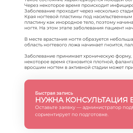
Через некоторое время происходит инфициров
Заболевание проходит через несколько стади
Края ногтевой пластины под насильственным 
пластину как инородное тело, поэтому начи
ногтя. На этом этапе заболевания пациент на
В месте врастания ногтя образуется небольш
область ногтевого ложа начинает гноится, па
Заболевание принимает хроническую форму, 
некоторое время становится плотной, фалан
вросшим ногтем в активной стадии может при
Быстрая запись
НУЖНА КОНСУЛЬТАЦИЯ 
Оставьте заявку — администратор под
сориентирует по подготовке.