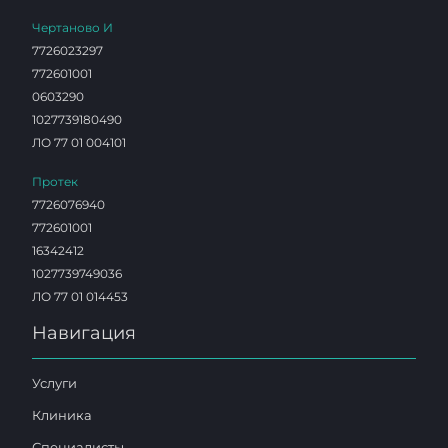
Чертаново И
7726023297
772601001
0603290
1027739180490
ЛО 77 01 004101
Протек
7726076940
772601001
16342412
1027739749036
ЛО 77 01 014453
Навигация
Услуги
Клиника
Специалисты