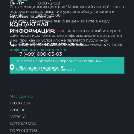
Пн - Пт
8:00 - 21:00
Сеть медицинских центров "Московский доктор" – это, в
первую очередь, высокий уровень обслуживания и
Сб - Вс
8:00 - 20:00
здоровье пациентов
Делитесь впечатлениями о вашем визите в нашу
КОНТАКТНАЯ
клинику
ИНФОРМАЦИЯ:
Обращаем ваше
внимание
на то, что данный интернет-
сайт носит исключительно информационный характер
и ни при каких условиях не является публичной
Единый номер для всех клиник
офертой, определяемой положениями статьи 437 ГК РФ
информация для пациентов
+7 (499) 600-03-03
Согласие на обработку персональных данных
▼
Все адреса клиник
Политика конфиденциальности
Мос. доктор
7713266359
771301001
53778165
1027700136760
ЛО 77 01 012765