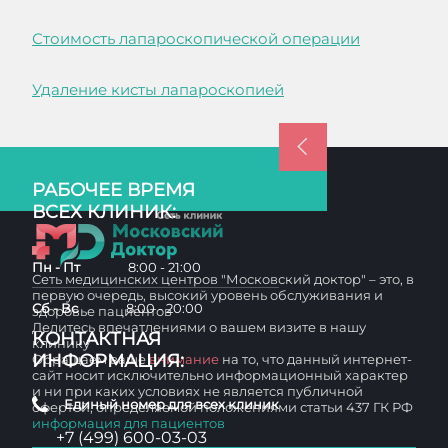
Стоимость лапароскопической операции
Удаление кисты лапароскопией
РАБОЧЕЕ ВРЕМЯ
ВСЕХ КЛИНИК:
Пн - Пт
8:00 - 21:00
Сеть медицинских центров "Московский доктор" – это, в
первую очередь, высокий уровень обслуживания и
Сб - Вс
8:00 - 20:00
здоровье пациентов
Делитесь впечатлениями о вашем визите в нашу
КОНТАКТНАЯ
клинику
ИНФОРМАЦИЯ:
Обращаем ваше
внимание
на то, что данный интернет-
сайт носит исключительно информационный характер
и ни при каких условиях не является публичной
Единый номер для всех клиник
офертой, определяемой положениями статьи 437 ГК РФ
информация для пациентов
+7 (499) 600-03-03