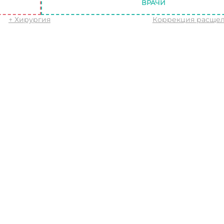
ВРАЧИ
↑ Хирургия
Коррекция расщел