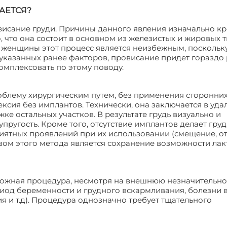
АЕТСЯ?
овисание груди. Причины данного явления изначально кр
о, что она состоит в основном из железистых и жировых т
й женщины этот процесс является неизбежным, поскольку
 указанных ранее факторов, провисание придет гораздо
мплексовать по этому поводу.
блему хирургическим путем, без применения сторонни
ксия без имплантов. Технически, она заключается в уда
ке остальных участков. В результате грудь визуально и
пругость. Кроме того, отсутствие имплантов делает груд
приятных проявлений при их использовании (смещение, 
ом этого метода является сохранение возможности лак
ложная процедура, несмотря на внешнюю незначительно
иод беременности и грудного вскармливания, болезни 
ия и т.д). Процедура однозначно требует тщательного