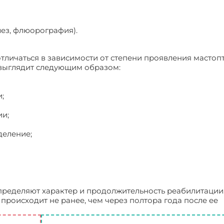
лез, флюорография).
тличаться в зависимости от степени проявления мастопт
выглядит следующим образом:
;
ии;
деление;
определяют характер и продолжительность реабилитации
происходит не ранее, чем через полтора года после ее
я имплантов