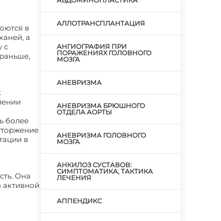
АБДОМИНОПЛАСТИКА
АЛЛОТРАНСПЛАНТАЦИЯ
оются в
каней, а
 с
АНГИОГРАФИЯ ПРИ
ПОРАЖЕНИЯХ ГОЛОВНОГО
 раньше,
МОЗГА
АНЕВРИЗМА
х
лении
АНЕВРИЗМА БРЮШНОГО
ОТДЕЛА АОРТЫ
ь более
отторжение
АНЕВРИЗМА ГОЛОВНОГО
тации в
МОЗГА
АНКИЛОЗ СУСТАВОВ:
СИМПТОМАТИКА, ТАКТИКА
сть. Она
ЛЕЧЕНИЯ
в активной
АППЕНДИКС