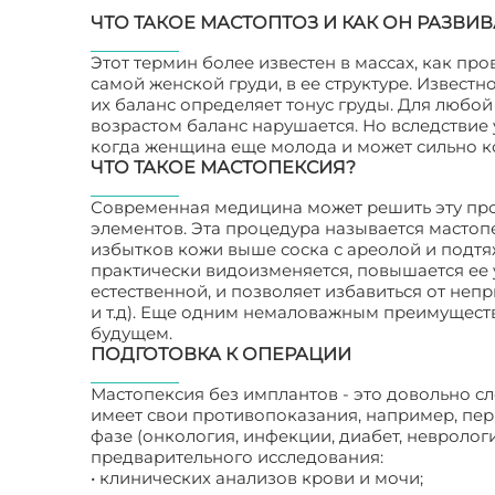
ЧТО ТАКОЕ МАСТОПТОЗ И КАК ОН РАЗВИВ
Этот термин более известен в массах, как пр
самой женской груди, в ее структуре. Известн
их баланс определяет тонус груды. Для любо
возрастом баланс нарушается. Но вследствие
когда женщина еще молода и может сильно ко
ЧТО ТАКОЕ МАСТОПЕКСИЯ?
Современная медицина может решить эту про
элементов. Эта процедура называется мастопе
избытков кожи выше соска с ареолой и подтяж
практически видоизменяется, повышается ее у
естественной, и позволяет избавиться от не
и т.д). Еще одним немаловажным преимуществ
будущем.
ПОДГОТОВКА К ОПЕРАЦИИ
Мастопексия без имплантов - это довольно с
имеет свои противопоказания, например, пер
фазе (онкология, инфекции, диабет, невролог
предварительного исследования:
• клинических анализов крови и мочи;