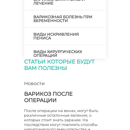
ЛЕЧЕНИЕ
ВАРИКОЗНАЯ БОЛЕЗНЬ ПРИ
БЕРЕМЕННОСТИ
ВИДЫ ИСКРИВЛЕНИЯ
ПЕНИСА
ВИДЫ ХИРУРГИЧЕСКИХ
ОПЕРАЦИЙ
СТАТЬИ КОТОРЫЕ БУДУТ
ВАМ ПОЛЕЗНЫ
ВИЗИТ К ХИРУРГУ
ВОЗМОЖНО ЛИ
Новости
ИСПРАВЛЕНИЕ Х-ОБРАЗНОЙ
КРИВИЗНЫ НОГ?
ВАРИКОЗ ПОСЛЕ
ОПЕРАЦИИ
ВОЗНИКНОВЕНИЕ ВАРИКОЗА
После операции на венах, могут быть
различные остаточные явления, о
ВРАЧ СТОМАТОЛОГ ХИРУРГ
которых стоит знать заранее. На
последствия могут повлиять способы
хирургического вмешательства и