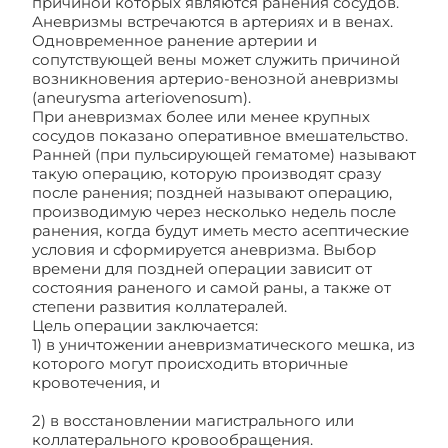
причиной которых являются ранения сосудов.
Аневризмы встречаются в артериях и в венах.
Одновременное ранение артерии и
сопутствующей вены может служить причиной
возникновения артерио-венозной аневризмы
(aneurysma arteriovenosum).
При аневризмах более или менее крупных
сосудов показано оперативное вмешательство.
Ранней (при пульсирующей гематоме) называют
такую операцию, которую производят сразу
после ранения; поздней называют операцию,
производимую через несколько недель после
ранения, когда будут иметь место асептические
условия и сформируется аневризма. Выбор
времени для поздней операции зависит от
состояния раненого и самой раны, а также от
степени развития коллатералей.
Цель операции заключается:
1) в уничтожении аневризматического мешка, из
которого могут происходить вторичные
кровотечения, и
2) в восстановлении магистрального или
коллатерального кровообращения.