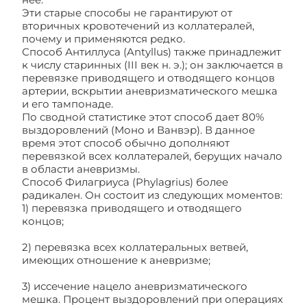
Эти старые способы не гарантируют от
вторичных кровотечений из коллатералей,
почему и применяются редко.
Способ Антиллуса (Antyllus) также принадлежит
к числу старинных (III век н. э.); он заключается в
перевязке приводящего и отводящего концов
артерии, вскрытии аневризматического мешка
и его тампонаде.
По сводной статистике этот способ дает 80%
выздоровлений (Моно и Ванвэр). В данное
время этот способ обычно дополняют
перевязкой всех коллатералей, берущих начало
в области аневризмы.
Способ Филагриуса (Phylagrius) более
радикален. Он состоит из следующих моментов:
1) перевязка приводящего и отводящего
концов;
2) перевязка всех коллатеральных ветвей,
имеющих отношение к аневризме;
3) иссечение нацело аневризматического
мешка. Процент выздоровлений при операциях