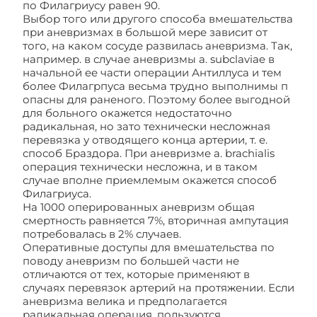
по Филагриусу равен 90.
Выбор того или другого способа вмешательства
при аневризмах в большой мере зависит от
того, на каком сосуде развилась аневризма. Так,
например. в случае аневризмы а. subclaviae в
начальной ее части операции Антиллуса и тем
более Филагрпуса весьма трудно выполнимы п
опасны для раненого. Поэтому более выгодной
для больного окажется недостаточно
радикальная, но зато технически несложная
перевязка у отводящего конца артерии, т. е.
способ Браздора. При аневризме а. brachialis
операция технически несложна, и в таком
случае вполне приемлемым окажется способ
Филагриуса.
На 1000 оперированных аневризм общая
смертность равняется 7%, вторичная ампутация
потребовалась в 2% случаев.
Оперативные доступы для вмешательства по
поводу аневризм по большей части не
отличаются от тех, которые применяют в
случаях перевязок артерий на протяжении. Если
аневризма велика и предполагается
радикальная операция, пользуются