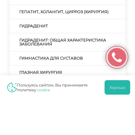
ГЕПАТИТ, ХОЛАНГИТ, ЦИРРОЗ (ХИРУРГИЯ)
ГИДРАДЕНИТ
ГИДРАДЕНИТ: ОБЩАЯ ХАРАКТЕРИСТИКА
ЗАБОЛЕВАНИЯ
ГИМНАСТИКА ДЛЯ СУСТАВОВ
ГЛАЗНАЯ ХИРУРГИЯ
Пользуясь сайтом, Вы принимаете
ГРЫЖА
Хорошо
политику
cookie
ГРЫЖА ПИЩЕВОДА: СИМПТОМАТИКА,
ТАКТИКА ЛЕЧЕНИЯ
ДЕФОРМАЦИЯ ПЛЮСНЕФАЛАНГОВЫХ
СУСТАВОВ: ПРИЧИНЫ ВОЗНИКНОВЕНИЯ И
ЛЕЧЕНИЯ