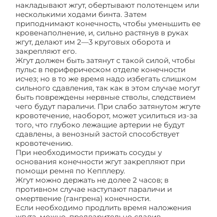
накладывают жгут, обертывают полотенцем или
несколькими ходами бинта. Затем
приподнимают конечность, чтобы уменьшить ее
кровенаполнение, и, сильно растянув в руках
жгут, делают им 2—3 круговых оборота и
закрепляют его.
Жгут должен быть затянут с такой силой, чтобы
пульс в периферическом отделе конечности
исчез; но в то же время надо избегать слишком
сильного сдавления, так как в этом случае могут
быть повреждены нервные стволы, следствием
чего будут параличи. При слабо затянутом жгуте
кровотечение, наоборот, может усилиться из-за
того, что глубоко лежащие артерии не будут
сдавлены, а венозный застой способствует
кровотечению.
При необходимости прижать сосуды у
основания конечности жгут закрепляют при
помощи ремня по Кепплеру.
Жгут можно держать не долее 2 часов; в
противном случае наступают параличи и
омертвение (гангрена) конечности.
Если необходимо продлить время наложения
жгута, можно, предварительно сдавив