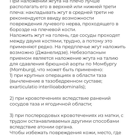
При наложении жгута на плечо лучше
располагать его в верхней или нижней трети
плеча: накладывать жгут в средней трети не
рекомендуется ввиду возможности
повреждения лучевого нерва, проходящего в
борозде на плечевой кости.
Наложить жгут на голень, где сосуды проходят
между двумя костями, трудно, а потому это
применяют редко. На предплечье жгут наложить
возможно (Джанелидзе). Небезопасным
приемом является наложение жгута на талию
для сдавления брюшной аорты по Момбургу
(Momburg), что может быть применено:
1) при крупных операциях в области таза
(вычленение в тазобедренном суставе;
exarticulatio interilioabdominalis);
2) при кровотечениях вследствие ранений
сосудов таза и ягодичной области;
3) при послеродовых кровотечениях из матки, с
трудом останавливаемых другими способами
вследствие атонии органа.
Чтобы избежать повреждения кожи, место, где