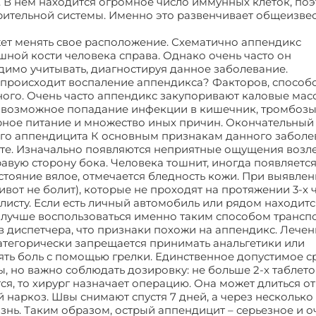
. В нем находится огромное число иммунных клеток, поэ
арительной системы. Именно это развенчивает общеизв
ет менять свое расположение. Схематично аппендикс
ной кости человека справа. Однако очень часто он
ходимо учитывать, диагностируя данное заболевание.
происходит воспаление аппендикса? Факторов, способ
ного. Очень часто аппендикс закупоривают каловые мас
и возможное попадание инфекции в кишечник, тромбозы
рное питание и множество иных причин. Окончательный
ого аппендицита К основным признакам данного заболе
те. Изначально появляются неприятные ощущения возле
равую сторону бока. Человека тошнит, иногда появляется
стояние вялое, отмечается бледность кожи. При выявле
вот не болит), которые не проходят на протяжении 3-х ч
исту. Если есть личный автомобиль или рядом находитс
, лучше воспользоваться именно таким способом трансп
 диспетчера, что признаки похожи на аппендикс. Лечен
атегорически запрещается принимать анальгетики или
ять боль с помощью грелки. Единственное допустимое с
но важно соблюдать дозировку: не больше 2-х таблеток 
я, то хирург назначает операцию. Она может длиться от
й наркоз. Швы снимают спустя 7 дней, а через несколько
нь. Таким образом, острый аппендицит – серьезное и о