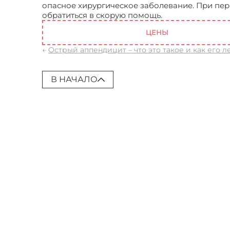
опасное хирургическое заболевание. При пе
обратиться в скорую помощь.
Острый аппенди
ЦЕНЫ
←
Острый аппендицит – что это такое и как его л
В НАЧАЛО