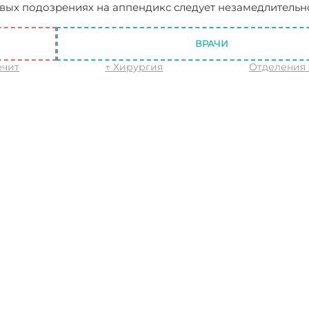
рвых подозрениях на аппендикс следует незамедлительн
цит: причины возникновения, симптомы и лечение
ВРАЧИ
ечит
↑ Хирургия
Отделения