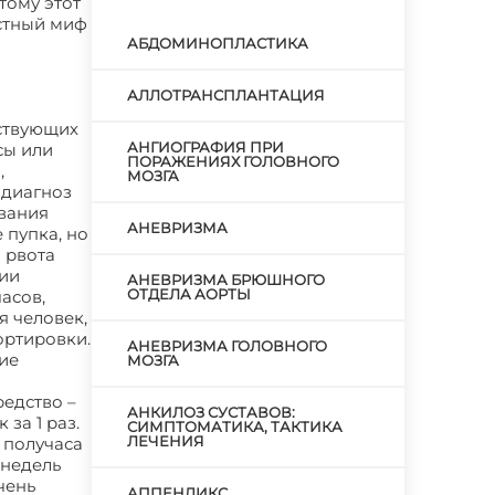
тому этот
естный миф
АБДОМИНОПЛАСТИКА
АЛЛОТРАНСПЛАНТАЦИЯ
ствующих
АНГИОГРАФИЯ ПРИ
сы или
ПОРАЖЕНИЯХ ГОЛОВНОГО
,
МОЗГА
 диагноз
вания
АНЕВРИЗМА
 пупка, но
 рвота
нии
АНЕВРИЗМА БРЮШНОГО
ОТДЕЛА АОРТЫ
асов,
я человек,
ортировки.
АНЕВРИЗМА ГОЛОВНОГО
ие
МОЗГА
редство –
АНКИЛОЗ СУСТАВОВ:
за 1 раз.
СИМПТОМАТИКА, ТАКТИКА
ЛЕЧЕНИЯ
 получаса
 недель
чень
АППЕНДИКС