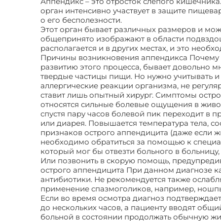
Аппендикс – это отросток слепого кишечника
орган интенсивно участвует в защите пищев
о его бесполезности.
Этот орган бывает различных размеров и мож
общепринято изображают в области подвздош
располагается и в других местах, и это необ
Причины возникновения аппендикса Почему 
развитию этого процесса, бывает довольно м
твердые частицы пищи. Но нужно учитывать 
аллергические реакции организма, не регуля
ставит лишь опытный хирург. Симптомы остр
относятся сильные болевые ощущения в живо
спустя пару часов болевой пик переходит в п
или диарея. Повышается температура тела, со
признаков острого аппендицита (даже если жи
необходимо обратиться за помощью к специал
который мог бы отвезти больного в больницу
Или позвонить в скорую помощь, предупредив
острого аппендицита При данном диагнозе к
антибиотики. Не рекомендуется также ослабл
применение спазмоголиков, например, ношпы, 
Если во время осмотра диагноз подтверждаетс
до нескольких часов, а пациенту вводят общи
больной в состоянии продолжать обычную жиз