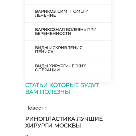
ВАРИКОЗ: СИМПТОМЫ И
ЛЕЧЕНИЕ
ВАРИКОЗНАЯ БОЛЕЗНЬ ПРИ
БЕРЕМЕННОСТИ
ВИДЫ ИСКРИВЛЕНИЯ
ПЕНИСА
ВИДЫ ХИРУРГИЧЕСКИХ
ОПЕРАЦИЙ
ВИЗИТ К ХИРУРГУ
СТАТЬИ КОТОРЫЕ БУДУТ
ВАМ ПОЛЕЗНЫ
ВОЗМОЖНО ЛИ
ИСПРАВЛЕНИЕ Х-ОБРАЗНОЙ
КРИВИЗНЫ НОГ?
Новости
РИНОПЛАСТИКА ЛУЧШИЕ
ВОЗНИКНОВЕНИЕ ВАРИКОЗА
ХИРУРГИ МОСКВЫ
ВРАЧ СТОМАТОЛОГ ХИРУРГ