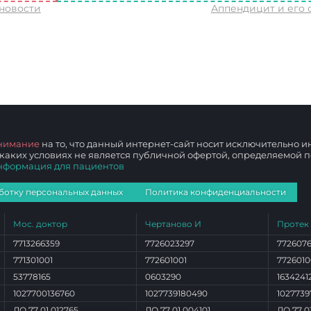
 новости
Аппендицит и его
нимание
на то, что данный интернет-сайт носит исключительно
 каких условиях не является публичной офертой, определяемой
нформация для пациентов
ботку персональных данных
Политика конфиденциальности
Мос. доктор
Чертаново И
Протек
7713266359
7726023297
772607
771301001
772601001
7726010
53778165
0603290
1634241
1027700136760
1027739180490
1027739
ЛО 77 01 012765
ЛО 77 01 004101
ЛО 77 0