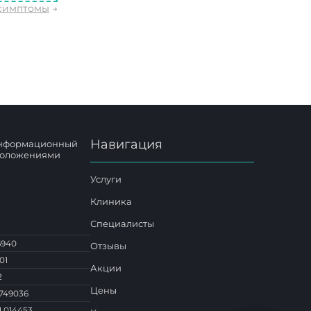
 симптомы
→
Навигация
 информационный
 положениями
Услуги
Клиника
Специалисты
6940
Отзывы
01
Акции
2
Цены
749036
1 014453