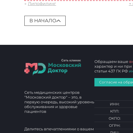
←
Липофилинг
↑
В НАЧАЛО
Обращаем ваше
в
характер и ни при
статьи 437 ГК РФ
и
Согласие на обра
Сеть медицинских центров
"Московский доктор" – это, в
первую очередь, высокий уровень
ИНН:
обслуживания и здоровье
пациентов
КПП:
ОКПО:
ОГРН:
Делитесь впечатлениями о вашем
ЛИЦ: