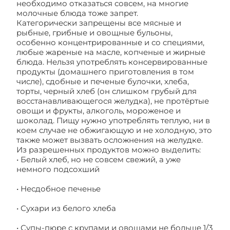
необходимо отказаться совсем, на многие
молочные блюда тоже запрет.
Категорически запрещены все мясные и
рыбные, грибные и овощные бульоны,
особенно концентрированные и со специями,
любые жареные на масле, копченые и жирные
блюда. Нельзя употреблять консервированные
продукты (домашнего приготовления в том
числе), сдобные и печеные булочки, хлеба,
торты, черный хлеб (он слишком грубый для
восстанавливающегося желудка), не протёртые
овощи и фрукты, алкоголь, мороженое и
шоколад. Пищу нужно употреблять теплую, ни в
коем случае не обжигающую и не холодную, это
также может вызвать осложнения на желудке.
Из разрешенных продуктов можно выделить:
• Белый хлеб, но не совсем свежий, а уже
немного подсохший
• Несдобное печенье
• Сухари из белого хлеба
• Супы-пюре с крупами и овощами не больше 1/3