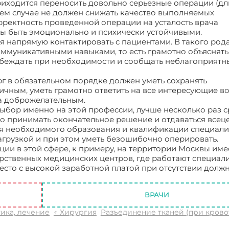
риходится переносить довольно серьезные операции (д
коем случае не должен снижать качество выполняемых
орректность проведенной операции на усталость врача
ы быть эмоционально и психически устойчивыми.
я напрямую контактировать с пациентами. В такого род
оммуникативными навыками, то есть грамотно объяснять
убеждать при необходимости и сообщать неблагоприятн
ург в обязательном порядке должен уметь сохранять
ичным, уметь грамотно ответить на все интересующие в
да доброжелательным.
выбор именно на этой профессии, лучше несколько раз 
но принимать окончательное решение и отдаваться всец
ия необходимого образования и квалификации специали
нагрузкой и при этом уметь безошибочно оперировать.
ции в этой сфере, к примеру, на территории Москвы име
дарственных медицинских центров, где работают специал
есто с высокой заработной платой при отсутствии долж
ква
ВРАЧИ
ика, лечение
↑ Хирургия
Разъединение тканей (при крово