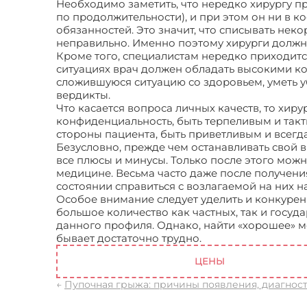
Необходимо заметить, что нередко хирургу п
по продолжительности), и при этом он ни в 
обязанностей. Это значит, что списывать нек
неправильно. Именно поэтому хирурги должн
Кроме того, специалистам нередко приходитс
ситуациях врач должен обладать высокими к
сложившуюся ситуацию со здоровьем, уметь 
вердикты.
Что касается вопроса личных качеств, то хир
конфиденциальность, быть терпеливым и такт
стороны пациента, быть приветливым и всег
Безусловно, прежде чем останавливать свой 
все плюсы и минусы. Только после этого мож
медицине. Весьма часто даже после получен
состоянии справиться с возлагаемой на них 
Особое внимание следует уделить и конкурен
большое количество как частных, так и госу
данного профиля. Однако, найти «хорошее» м
бывает достаточно трудно.
Работа хирург Мос
ЦЕНЫ
←
Пупочная грыжа: причины появления, диагност