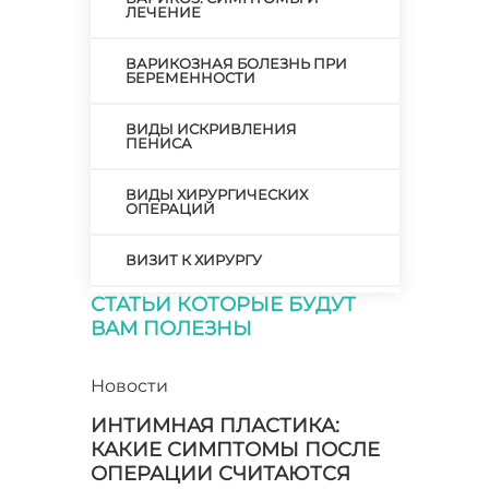
ЛЕЧЕНИЕ
ВАРИКОЗНАЯ БОЛЕЗНЬ ПРИ
БЕРЕМЕННОСТИ
ВИДЫ ИСКРИВЛЕНИЯ
ПЕНИСА
ВИДЫ ХИРУРГИЧЕСКИХ
ОПЕРАЦИЙ
ВИЗИТ К ХИРУРГУ
СТАТЬИ КОТОРЫЕ БУДУТ
ВОЗМОЖНО ЛИ
ВАМ ПОЛЕЗНЫ
ИСПРАВЛЕНИЕ Х-ОБРАЗНОЙ
КРИВИЗНЫ НОГ?
Новости
ВОЗНИКНОВЕНИЕ ВАРИКОЗА
ИНТИМНАЯ ПЛАСТИКА:
ВРАЧ СТОМАТОЛОГ ХИРУРГ
КАКИЕ СИМПТОМЫ ПОСЛЕ
ОПЕРАЦИИ СЧИТАЮТСЯ