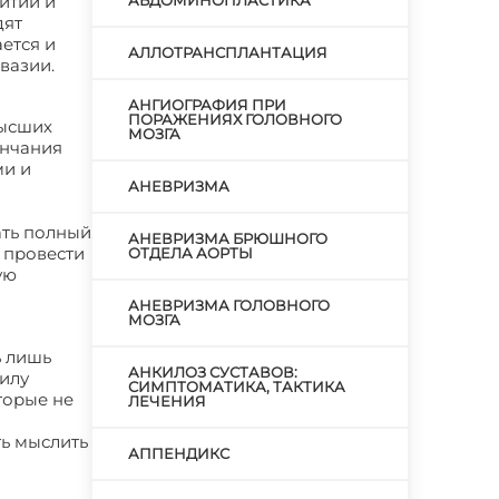
итии и
АБДОМИНОПЛАСТИКА
дят
ется и
АЛЛОТРАНСПЛАНТАЦИЯ
вазии.
АНГИОГРАФИЯ ПРИ
ПОРАЖЕНИЯХ ГОЛОВНОГО
высших
МОЗГА
ончания
ми и
АНЕВРИЗМА
ать полный
АНЕВРИЗМА БРЮШНОГО
и провести
ОТДЕЛА АОРТЫ
ую
АНЕВРИЗМА ГОЛОВНОГО
МОЗГА
ь лишь
АНКИЛОЗ СУСТАВОВ:
силу
СИМПТОМАТИКА, ТАКТИКА
торые не
ЛЕЧЕНИЯ
ть мыслить
АППЕНДИКС
о