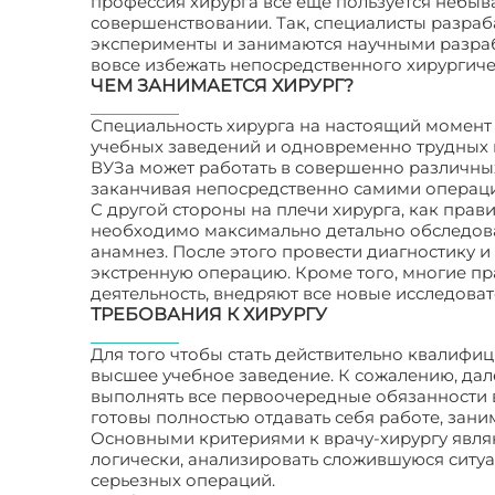
профессия хирурга все еще пользуется небыв
совершенствовании. Так, специалисты разраб
эксперименты и занимаются научными разрабо
вовсе избежать непосредственного хирургиче
ЧЕМ ЗАНИМАЕТСЯ ХИРУРГ?
Специальность хирурга на настоящий момент 
учебных заведений и одновременно трудных
ВУЗа может работать в совершенно различны
заканчивая непосредственно самими операц
С другой стороны на плечи хирурга, как прав
необходимо максимально детально обследова
анамнез. После этого провести диагностику и
экстренную операцию. Кроме того, многие п
деятельность, внедряют все новые исследова
ТРЕБОВАНИЯ К ХИРУРГУ
Для того чтобы стать действительно квалифи
высшее учебное заведение. К сожалению, дал
выполнять все первоочередные обязанности в
готовы полностью отдавать себя работе, зани
Основными критериями к врачу-хирургу явля
логически, анализировать сложившуюся ситуа
серьезных операций.