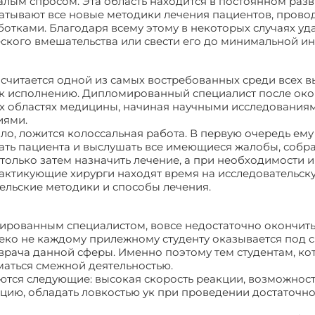
алым спросом. Эта область находится в постоянном разв
атывают все новые методики лечения пациентов, прово
тками. Благодаря всему этому в некоторых случаях уда
ского вмешательства или свести его до минимальной ин
считается одной из самых востребованных среди всех 
 к исполнению. Дипломированный специалист после ок
х областях медицины, начиная научными исследования
иями.
ило, ложится колоссальная работа. В первую очередь ему
ть пациента и выслушать все имеющиеся жалобы, собр
 только затем назначить лечение, а при необходимости 
рактикующие хирурги находят время на исследовательск
тельские методики и способы лечения.
цированным специалистом, вовсе недостаточно окончит
еко не каждому прилежному студенту оказывается под 
рача данной сферы. Именно поэтому тем студентам, ко
маться смежной деятельностью.
ются следующие: высокая скорость реакции, возможнос
цию, обладать ловкостью ук при проведении достаточн