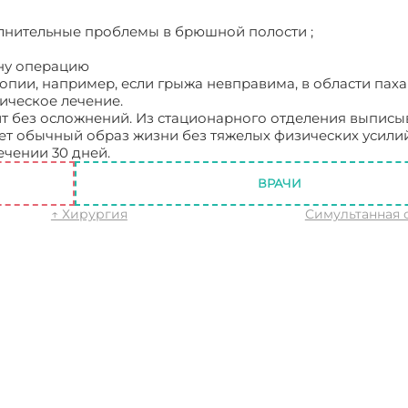
олнительные проблемы в брюшной полости ;
дну операцию
опии, например, если грыжа невправима, в области паха
ическое лечение.
 без осложнений. Из стационарного отделения выписы
ет обычный образ жизни без тяжелых физических усилий
ечении 30 дней.
Симптомы грыжи живота
ВРАЧИ
↑ Хирургия
Симультанная 