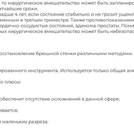
я, то хирургическое вмешательство может быть запланир
ратчайшие сроки.
дше 4 лет, если состояние стабильно и не грозит ущемл
еменным в третьем триместре. Также противопоказание
ердечно-сосудистые состояния, аденома простаты. Пом
рых хирургическое вмешательство может быть небезопа
 восстановление брюшной стенки различными методами.
рованного инструмента. Используется только общая ане
го плюсы:
о обеспечит отсутствие осложнений в данной сфере;
ивается;
 маленьких разреза;