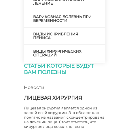
ЛЕЧЕНИЕ
ВАРИКОЗНАЯ БОЛЕЗНЬ ПРИ
БЕРЕМЕННОСТИ
ВИДЫ ИСКРИВЛЕНИЯ
ПЕНИСА
ВИДЫ ХИРУРГИЧЕСКИХ
ОПЕРАЦИЙ
СТАТЬИ КОТОРЫЕ БУДУТ
ВИЗИТ К ХИРУРГУ
ВАМ ПОЛЕЗНЫ
ВОЗМОЖНО ЛИ
ИСПРАВЛЕНИЕ Х-ОБРАЗНОЙ
Новости
КРИВИЗНЫ НОГ?
ЛИЦЕВАЯ ХИРУРГИЯ
ВОЗНИКНОВЕНИЕ ВАРИКОЗА
Лицевая хирургия является одной из
частей всей хирургии. Эта область как
ВРАЧ СТОМАТОЛОГ ХИРУРГ
понятно из названия сконцентрирована
на лечении лица. Стоит отметить, что
хирургия лица довольно тесно