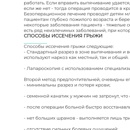
работать. Если вправить выпячивание удаетс
если же нет - тогда операция проводится в к
Безоперационное лечение проводят детям мла
пациентам глубоко пожилого возраста и бер
некоторые заболевания пациента - тяжелые с
есть ряд неизлечимых заболеваний, при кото
СПОСОБЫ ИССЕЧЕНИЯ ГРЫЖИ
Способы иссечения грыжи следующие:
- Стандартный разрез в зоне выпячивания и
используют наркоз как местный, так и общий.
- Лапароскопия с использованием специализи
Второй метод предпочтительней, очевидны е
- минимальны разрез и потеря крови;
- семенной канатик у мужчин не затронут, чт
- после операции больной быстро восстанавл
- нет больших шрамов - выполняется лишь три
- отсутствие сильных болевых ощущений;