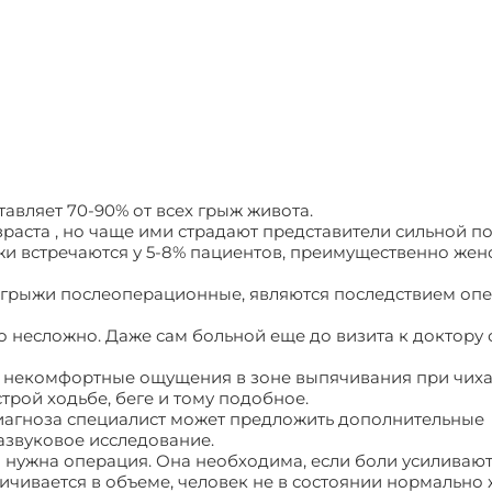
тавляет 70-90% от всех грыж живота.
зраста , но чаще ими страдают представители сильной 
ыжи встречаются у 5-8% пациентов, преимущественно жен
- грыжи послеоперационные, являются последствием оп
 несложно. Даже сам больной еще до визита к доктору
о некомфортные ощущения в зоне выпячивания при чих
трой ходьбе, беге и тому подобное.
диагноза специалист может предложить дополнительные
азвуковое исследование.
 нужна операция. Она необходима, если боли усиливают
чивается в объеме, человек не в состоянии нормально 