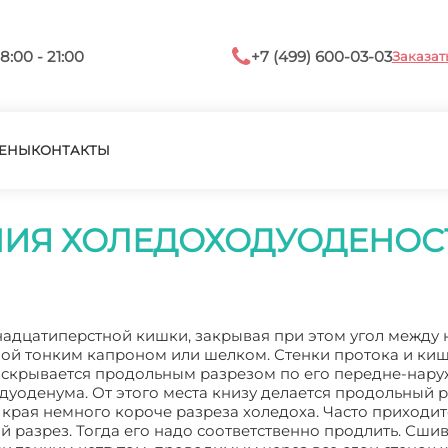
8:00 - 21:00
+7 (499) 600-03-03
Заказат
ЕНЫ
КОНТАКТЫ
НИЯ ХОЛЕДОХОДУОДЕНО
адцатиперстной кишки, закрывая при этом угол между 
лой тонким капроном или шелком. Стенки протока и ки
 вскрывается продольным разрезом по его передне-нар
дуоденума. От этого места книзу делается продольный 
края немного короче разреза холедоха. Часто приходит
разрез. Тогда его надо соответственно продлить. Сши