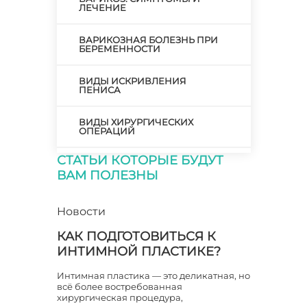
ЛЕЧЕНИЕ
ВАРИКОЗНАЯ БОЛЕЗНЬ ПРИ
БЕРЕМЕННОСТИ
ВИДЫ ИСКРИВЛЕНИЯ
ПЕНИСА
ВИДЫ ХИРУРГИЧЕСКИХ
ОПЕРАЦИЙ
СТАТЬИ КОТОРЫЕ БУДУТ
ВИЗИТ К ХИРУРГУ
ВАМ ПОЛЕЗНЫ
ВОЗМОЖНО ЛИ
ИСПРАВЛЕНИЕ Х-ОБРАЗНОЙ
Новости
КРИВИЗНЫ НОГ?
КАК ПОДГОТОВИТЬСЯ К
ВОЗНИКНОВЕНИЕ ВАРИКОЗА
ИНТИМНОЙ ПЛАСТИКЕ?
Интимная пластика — это деликатная, но
ВРАЧ СТОМАТОЛОГ ХИРУРГ
всё более востребованная
хирургическая процедура,