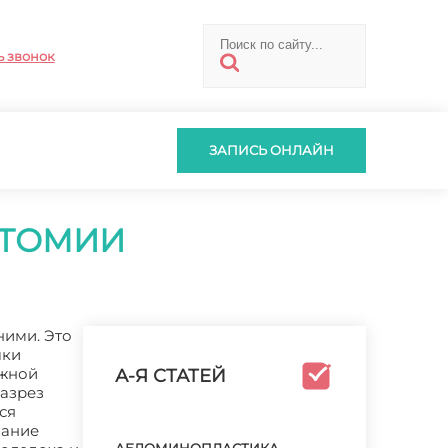
ь звонок
ЗАПИСЬ ОНЛАЙН
СТОМИИ
ними. Это
шки
ужной
А-Я СТАТЕЙ
разрез
ся
вание