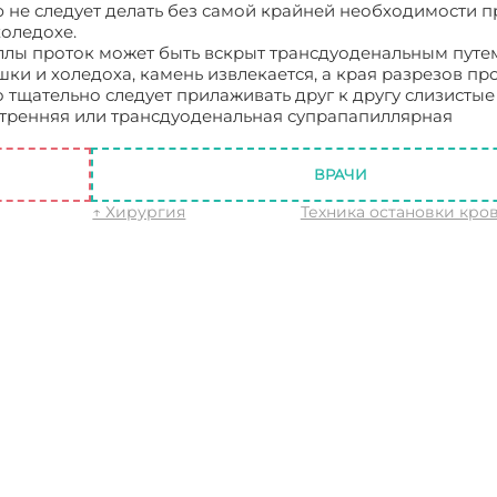
не следует делать без самой крайней необходимости п
оледохе.
лы проток может быть вскрыт трансдуоденальным путе
ки и холедоха, камень извлекается, а края разрезов пр
тщательно следует прилаживать друг к другу слизисты
утренняя или трансдуоденальная супрапапиллярная
я холедоходуоденостомии
ВРАЧИ
↑ Хирургия
Техника остановки кро