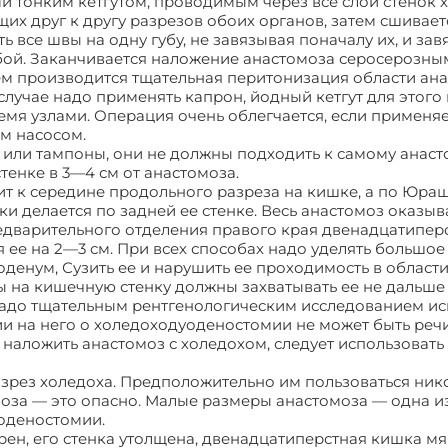
 тонким кетгутом, проводимым через все слои стенок 
их друг к другу разрезов обоих органов, затем сшивает
ь все швы на одну губу, не завязывая поначалу их, и зав
губой. Заканчивается наложение анастомоза серосерозны
ем производится тщательная перитонизация области ана
учае надо применять капрон, йодный кетгут для этого 
емя узлами. Операция очень облегчается, если применя
м насосом.
 или тампоны, они не должны подходить к самому анас
тенке в 3—4 см от анастомоза.
т к середине продольного разреза на кишке, а по Юра
 делается по задней ее стенке. Весь анастомоз оказыв
редварительного отделения правого края двенадцатипер
 ее на 2—3 см. При всех способах надо уделять большо
енум, Сузить ее и нарушить ее проходимость в област
 на кишечную стенку должны захватывать ее не дальше 
 надо тщательным рентгенологическим исследованием и
 на него о холедоходуоденостомии не может быть речи,
 наложить анастомоз с холедохом, следует использовать
зрез холедоха. Предположительно им пользоваться ник
омоза — это опасно. Малые размеры анастомоза — одна и
уоденостомии.
рен, его стенка утолщена, двенадцатиперстная кишка мя