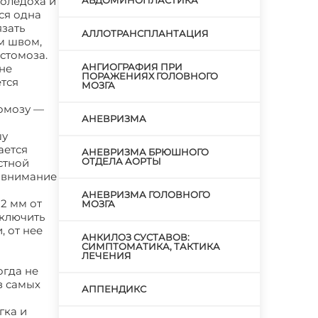
холедоха и
АБДОМИНОПЛАСТИКА
ся одна
язать
АЛЛОТРАНСПЛАНТАЦИЯ
м швом,
стомоза.
АНГИОГРАФИЯ ПРИ
не
ПОРАЖЕНИЯХ ГОЛОВНОГО
ется
МОЗГА
томозу —
АНЕВРИЗМА
шу
ается
АНЕВРИЗМА БРЮШНОГО
ОТДЕЛА АОРТЫ
стной
е внимание
и
АНЕВРИЗМА ГОЛОВНОГО
2 мм от
МОЗГА
сключить
 от нее
АНКИЛОЗ СУСТАВОВ:
СИМПТОМАТИКА, ТАКТИКА
ЛЕЧЕНИЯ
огда не
з самых
АППЕНДИКС
гка и