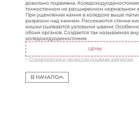
довольно подвижна. Холедоходуоденостомию 
тонкостенном не расширенном нормальном х
При ущемлении камня в холедохе выше папил
разрезом над камнем. Рассекаются стенки киш
кишки сшиваются узловыми швами. Особенно 
обоих органов. Создается так называемая вн
холедоходуоденостомия.
Техника выполнени
ЦЕНЫ
←
Стоматология и челюстно лицевая хирургия
В НАЧАЛО