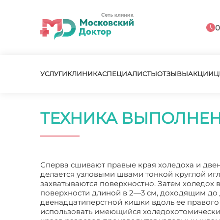
0
УСЛУГИ
КЛИНИКА
СПЕЦИАЛИСТЫ
ОТЗЫВЫ
АКЦИИ
Ц
ТЕХНИКА ВЫПОЛНЕ
Сперва сшивают правые края холедоха и двен
делается узловыми швами тонкой круглой иг
захватываются поверхностно. Затем холедох
поверхности длиной в 2—3 см, доходящим до 
двенадцатиперстной кишки вдоль ее правого 
использовать имеющийся холедохотомический 