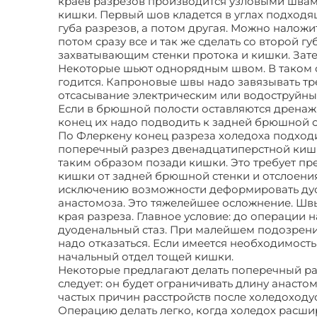
краев разрезов производится узловыми швами
кишки. Первый шов кладется в углах подходящ
губа разрезов, а потом другая. Можно наложит
потом сразу все и так же сделать со второй 
захватывающим стенки протока и кишки. Зат
Некоторые шьют однорядным швом. В таком сл
годится. Капроновые швы надо завязывать тр
отсасывание электрическим или водоструйны
Если в брюшной полости оставляются дренаж
конец их надо подводить к задней брюшной с
По Флеркену конец разреза холедоха подходи
поперечный разрез двенадцатиперстной кишки
таким образом позади кишки. Это требует п
кишки от задней брюшной стенки и отслоения
исключению возможности деформировать дуод
анастомоза. Это тяжелейшее осложнение. Швы
края разреза. Главное условие: до операции
дуоденальный стаз. При малейшем подозрении
надо отказаться. Если имеется необходимость
начальный отдел тощей кишки.
Некоторые предлагают делать поперечный ра
следует: он будет ограничивать длину анаст
частых причин расстройств после холедоход
Операцию делать легко, когда холедох расши