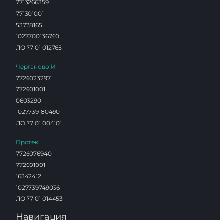
7713266359
771301001
53778165
1027700136760
ЛО 77 01 012765
Чертаново И
7726023297
772601001
0603290
1027739180490
ЛО 77 01 004101
Протек
7726076940
772601001
16342412
1027739749036
ЛО 77 01 014453
Навигация