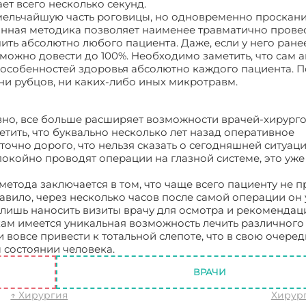
ет всего несколько секунд.
ь мельчайшую часть роговицы, но одновременно проскани
анная методика позволяет наименее травматично прове
ить абсолютно любого пациента. Даже, если у него ране
можно довести до 100%. Необходимо заметить, что сам 
особенностей здоровья абсолютно каждого пациента. П
ни рубцов, ни каких-либо иных микротравм.
вно, все больше расширяет возможности врачей-хирурго
тить, что буквально несколько лет назад оперативное
очно дорого, что нельзя сказать о сегодняшней ситуаци
койно проводят операции на глазной системе, это уже
етода заключается в том, что чаще всего пациенту не 
авило, через несколько часов после самой операции он
 лишь наносить визиты врачу для осмотра и рекомендац
м имеется уникальная возможность лечить различного
 вовсе привести к тотальной слепоте, что в свою очеред
 состоянии человека.
Хирургия глаза
ВРАЧИ
↑ Хирургия
Хирур