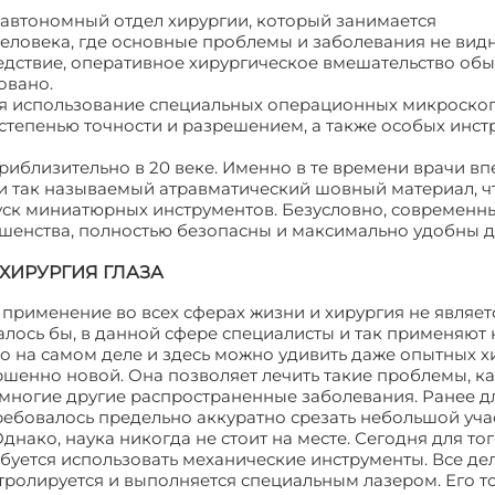
 автономный отдел хирургии, который занимается
еловека, где основные проблемы и заболевания не вид
ледствие, оперативное хирургическое вмешательство об
овано.
ся использование специальных операционных микроскоп
степенью точности и разрешением, а также особых инст
риблизительно в 20 веке. Именно в те времени врачи в
и так называемый атравматический шовный материал, ч
пуск миниатюрных инструментов. Безусловно, современн
шенства, полностью безопасны и максимально удобны 
ХИРУРГИЯ ГЛАЗА
применение во всех сферах жизни и хирургия не являет
лось бы, в данной сфере специалисты и так применяют 
 на самом деле и здесь можно удивить даже опытных х
ршенно новой. Она позволяет лечить такие проблемы, к
и многие другие распространенные заболевания. Ранее д
ребовалось предельно аккуратно срезать небольшой уча
ако, наука никогда не стоит на месте. Сегодня для тог
уется использовать механические инструменты. Все дел
тролируется и выполняется специальным лазером. Его т