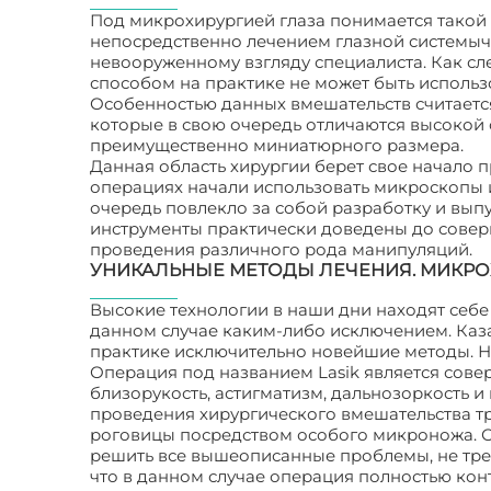
Под микрохирургией глаза понимается такой
непосредственно лечением глазной системыч
невооруженному взгляду специалиста. Как с
способом на практике не может быть использ
Особенностью данных вмешательств считает
которые в свою очередь отличаются высокой 
преимущественно миниатюрного размера.
Данная область хирургии берет свое начало п
операциях начали использовать микроскопы 
очередь повлекло за собой разработку и вы
инструменты практически доведены до совер
проведения различного рода манипуляций.
УНИКАЛЬНЫЕ МЕТОДЫ ЛЕЧЕНИЯ. МИКРО
Высокие технологии в наши дни находят себе 
данном случае каким-либо исключением. Каза
практике исключительно новейшие методы. Но
Операция под названием Lasik является сове
близорукость, астигматизм, дальнозоркость 
проведения хирургического вмешательства т
роговицы посредством особого микроножа. Одн
решить все вышеописанные проблемы, не треб
что в данном случае операция полностью кон