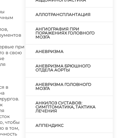
АБДОМИНОПЛАСТИКА
ны
АЛЛОТРАНСПЛАНТАЦИЯ
ычным
ов,
АНГИОГРАФИЯ ПРИ
ПОРАЖЕНИЯХ ГОЛОВНОГО
рументов
МОЗГА
первые при
АНЕВРИЗМА
то в свою
ые
для
АНЕВРИЗМА БРЮШНОГО
ОТДЕЛА АОРТЫ
АНЕВРИЗМА ГОЛОВНОГО
ся в
МОЗГА
на
ирургов.
АНКИЛОЗ СУСТАВОВ:
ак
СИМПТОМАТИКА, ТАКТИКА
ля
ЛЕЧЕНИЯ
сток
о, чтобы
АППЕНДИКС
о в том,
очность