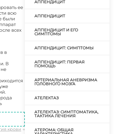
АППЕНДИЦИТ
ровать ее
сти всю
АППЕНДИЦИТ
е были
аппарат
осле всех
АППЕНДИЦИТ И ЕГО
СИМПТОМЫ
АППЕНДИЦИТ: СИМПТОМЫ
в в
АППЕНДИЦИТ: ПЕРВАЯ
и. В
ПОМОЩЬ
 не
АРТЕРИАЛЬНАЯ АНЕВРИЗМА
приходится
ГОЛОВНОГО МОЗГА
 уже
ий.
 рода
АТЕЛЕКТАЗ
ь
АТЕЛЕКТАЗ: СИМПТОМАТИКА,
ТАКТИКА ЛЕЧЕНИЯ
гия крови
→
АТЕРОМА: ОБЩАЯ
ХАРАКТЕРИСТИКА