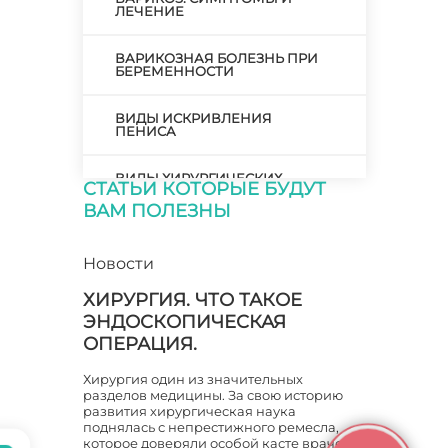
ЛЕЧЕНИЕ
ВАРИКОЗНАЯ БОЛЕЗНЬ ПРИ
БЕРЕМЕННОСТИ
ВИДЫ ИСКРИВЛЕНИЯ
ПЕНИСА
ВИДЫ ХИРУРГИЧЕСКИХ
СТАТЬИ КОТОРЫЕ БУДУТ
ОПЕРАЦИЙ
ВАМ ПОЛЕЗНЫ
ВИЗИТ К ХИРУРГУ
Новости
ВОЗМОЖНО ЛИ
ХИРУРГИЯ. ЧТО ТАКОЕ
ИСПРАВЛЕНИЕ Х-ОБРАЗНОЙ
КРИВИЗНЫ НОГ?
ЭНДОСКОПИЧЕСКАЯ
ОПЕРАЦИЯ.
ВОЗНИКНОВЕНИЕ ВАРИКОЗА
Хирургия один из значительных
разделов медицины. За свою историю
ВРАЧ СТОМАТОЛОГ ХИРУРГ
развития хирургическая наука
поднялась с непрестижного ремесла,
которое доверяли особой касте врачей.