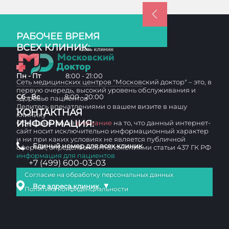
РАБОЧЕЕ ВРЕМЯ
ВСЕХ КЛИНИК:
Пн - Пт
8:00 - 21:00
Сеть медицинских центров "Московский доктор" – это, в
первую очередь, высокий уровень обслуживания и
Сб - Вс
8:00 - 20:00
здоровье пациентов
Делитесь впечатлениями о вашем визите в нашу
КОНТАКТНАЯ
клинику
ИНФОРМАЦИЯ:
Обращаем ваше
внимание
на то, что данный интернет-
сайт носит исключительно информационный характер
и ни при каких условиях не является публичной
Единый номер для всех клиник
офертой, определяемой положениями статьи 437 ГК РФ
информация для пациентов
+7 (499) 600-03-03
Согласие на обработку персональных данных
▼
Все адреса клиник
Политика конфиденциальности