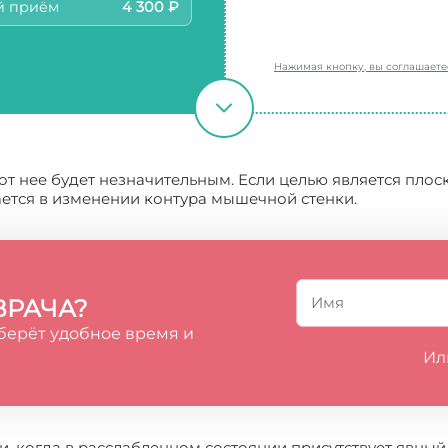
й приём
4 300 ₽
Нажимая кнопку, вы соглашает
от нее будет незначительным. Если целью является плоск
ется в изменении контура мышечной стенки.
ВРАЧА?
берёт удобное время и
Ил
и, когда в расслабленном состоянии присутствует явн