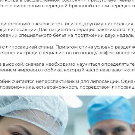
 Также липосакцию передней брюшной стенки нередко с
липосакцию плечевых зон или, по-другому, липосакция 
ида липосакции. Для пациента операция заключается в 
зовании специального белья на протяжении двух недель.
с липосакцией спины. При этом спина условно разделяет
ые мнения среди специалистов по поводу эффективности
высокой, сначала необходимо научиться определять те
ением жирового горбика, который часто называют «кли
бик считается неперспективным для липосакции. Однак
позвоночника, есть возможность посредством липосакци