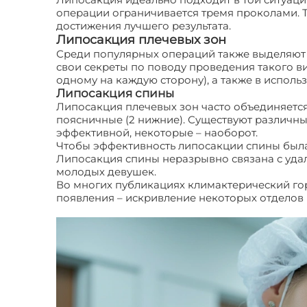
операции ограничивается тремя проколами.
достижения лучшего результата.
Липосакция плечевых зон
Среди популярных операций также выделяют 
свои секреты по поводу проведения такого в
одному на каждую сторону), а также в исполь
Липосакция спины
Липосакция плечевых зон часто объединяется 
поясничные (2 нижние). Существуют различн
эффективной, некоторые – наоборот.
Чтобы эффективность липосакции спины была 
Липосакция спины неразрывно связана с удал
молодых девушек.
Во многих публикациях климактерический гор
появления – искривление некоторых отделов 
Особенности липосакции различных зон