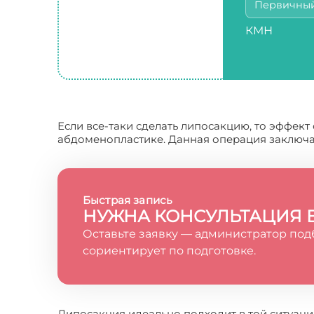
Первичны
КМН
Если все-таки сделать липосакцию, то эффект 
абдоменопластике. Данная операция заключа
Быстрая запись
НУЖНА КОНСУЛЬТАЦИЯ 
Оставьте заявку — администратор под
сориентирует по подготовке.
Липосакция идеально подходит в той ситуаци