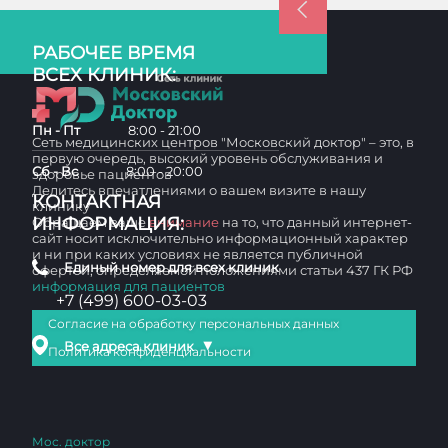
РАБОЧЕЕ ВРЕМЯ
ВСЕХ КЛИНИК:
Пн - Пт
8:00 - 21:00
Сеть медицинских центров "Московский доктор" – это, в
первую очередь, высокий уровень обслуживания и
Сб - Вс
8:00 - 20:00
здоровье пациентов
Делитесь впечатлениями о вашем визите в нашу
КОНТАКТНАЯ
клинику
ИНФОРМАЦИЯ:
Обращаем ваше
внимание
на то, что данный интернет-
сайт носит исключительно информационный характер
и ни при каких условиях не является публичной
Единый номер для всех клиник
офертой, определяемой положениями статьи 437 ГК РФ
информация для пациентов
+7 (499) 600-03-03
Согласие на обработку персональных данных
▼
Все адреса клиник
Политика конфиденциальности
Мос. доктор