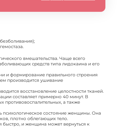
обезболивания);
гемостаза.
гического вмешательства. Чаще всего
езболивающих средств типа лидокаина и его
кани и формирование правильного строения
атем производится ушивание
зводится восстановление целостности тканей.
ции составляет примерно 40 минут. В
х противовоспалительных, а также
ть психологическое состояние женщины. Она
ов, плотно облегающих тело.
быстро, и женщина может вернуться к