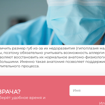
еличить размер губ из-за их недоразвития (гипоплазия м
, поэтому обязательно учитывать возможность аллергич
воляют восстановить их нормальное анатомо-физиологич
большими. Именно такая анатомия позволяет поддержи
ительного процесса.
ВРАЧА?
берёт удобное время и
Ил