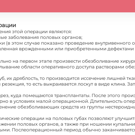
рации
ния этой операции являются:
ные заболевания половых органов;
ки (в этом случае показано проведение внутривенного 
овленная врожденными или приобретенными дефектами 
тельно на первом этапе произвести обезболивание хирур
калывание области оперативного доступа растворами об
уб, их дряблость, то производится иссечение лишней т
резекция, то есть выкраивается лоскут в виде клина. З
рез, куда помещаются трансплантаты. После этого прои
но в условиях малой операционной. Длительность опера
нение обезболивающих средств из группы нестероидны
тические операции на половых губах позволяют улучши
жении половых органов, а также при ношении купальник
ыми. Послеоперационный период обычно заканчивается 