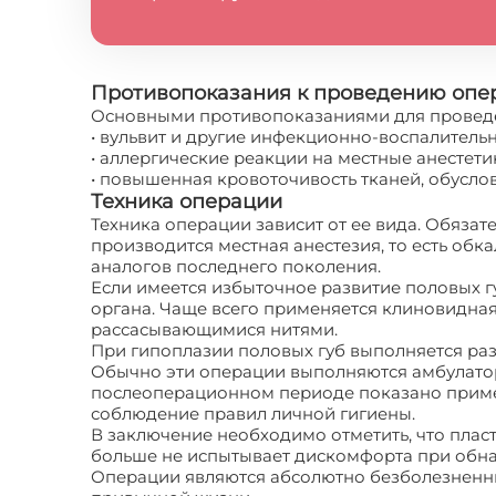
Противопоказания к проведению опе
Основными противопоказаниями для проведе
• вульвит и другие инфекционно-воспалитель
• аллергические реакции на местные анестети
• повышенная кровоточивость тканей, обусл
Техника операции
Техника операции зависит от ее вида. Обяза
производится местная анестезия, то есть об
аналогов последнего поколения.
Если имеется избыточное развитие половых г
органа. Чаще всего применяется клиновидная 
рассасывающимися нитями.
При гипоплазии половых губ выполняется раз
Обычно эти операции выполняются амбулатор
послеоперационном периоде показано приме
соблюдение правил личной гигиены.
В заключение необходимо отметить, что плас
больше не испытывает дискомфорта при обна
Операции являются абсолютно безболезненн