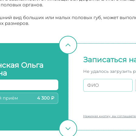
половых органов.
ешний вид больших или малых половых губ, может выпол
ых размеров.
Записаться н
нская Ольга
Не удалось загрузить 
на
й приём
4 300 ₽
Нажимая кнопку, вы соглашает