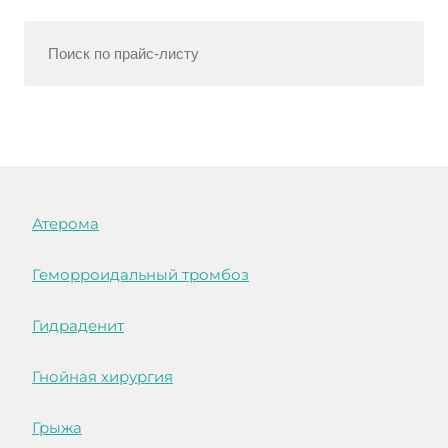
Атерома
Геморроидальный тромбоз
Гидраденит
Гнойная хирургия
Грыжа