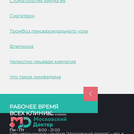
Стоматология хирургия
Сургитрон
Тромбоз геморроидального узла
Флегмона
Челюстно лицевая хирургия
Что такое лимфедема
РАБОЧЕЕ ВРЕМЯ
ВСЕХ КЛИНИК:
Пн - Пт
8:00 - 21:00
Сеть медицинских центров "Московский доктор" – это, в