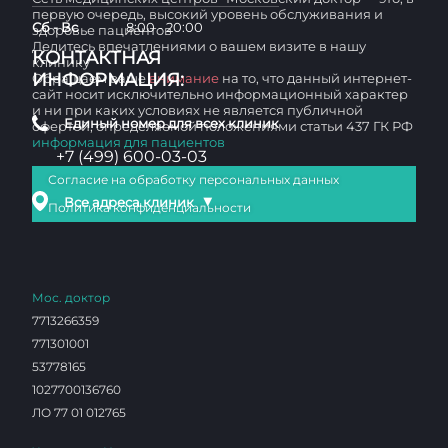
первую очередь, высокий уровень обслуживания и
Сб - Вс
8:00 - 20:00
здоровье пациентов
Делитесь впечатлениями о вашем визите в нашу
КОНТАКТНАЯ
клинику
ИНФОРМАЦИЯ:
Обращаем ваше
внимание
на то, что данный интернет-
сайт носит исключительно информационный характер
и ни при каких условиях не является публичной
Единый номер для всех клиник
офертой, определяемой положениями статьи 437 ГК РФ
информация для пациентов
+7 (499) 600-03-03
Согласие на обработку персональных данных
▼
Все адреса клиник
Политика конфиденциальности
Мос. доктор
7713266359
771301001
53778165
1027700136760
ЛО 77 01 012765