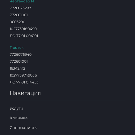
Чертаново И
7726023297
772601001
0603290
1027739180490
ЛО 77 01 004101
Протек
7726076940
772601001
16342412
1027739749036
ЛО 77 01 014453
Навигация
Услуги
Клиника
Специалисты