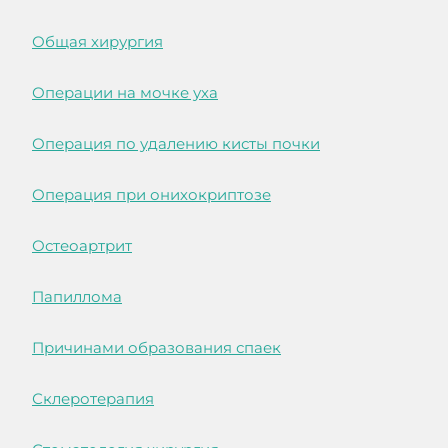
Общая хирургия
Операции на мочке уха
Операция по удалению кисты почки
Операция при онихокриптозе
Остеоартрит
Папиллома
Причинами образования спаек
Склеротерапия