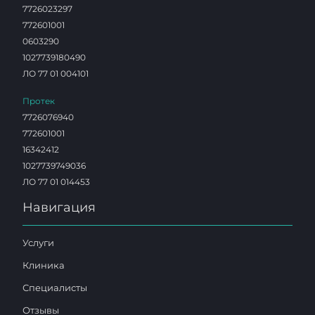
7726023297
772601001
0603290
1027739180490
ЛО 77 01 004101
Протек
7726076940
772601001
16342412
1027739749036
ЛО 77 01 014453
Навигация
Услуги
Клиника
Специалисты
Отзывы