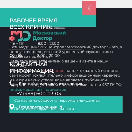
РАБОЧЕЕ ВРЕМЯ
ВСЕХ КЛИНИК:
Пн - Пт
8:00 - 21:00
Сеть медицинских центров "Московский доктор" – это, в
первую очередь, высокий уровень обслуживания и
Сб - Вс
8:00 - 20:00
здоровье пациентов
Делитесь впечатлениями о вашем визите в нашу
КОНТАКТНАЯ
клинику
ИНФОРМАЦИЯ:
Обращаем ваше
внимание
на то, что данный интернет-
сайт носит исключительно информационный характер
и ни при каких условиях не является публичной
Единый номер для всех клиник
офертой, определяемой положениями статьи 437 ГК РФ
информация для пациентов
+7 (499) 600-03-03
Согласие на обработку персональных данных
▼
Все адреса клиник
Политика конфиденциальности