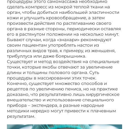
процедуры этого самомассажа необходимо
сделать компресс из мокрой теплой ткани на
орган, чтобы добиться наибольшей эластичности
кожи и улучшить кровообращение, а затем
произвести действия по растягиванию своего
органа в разные стороны, периодически оставляя
его в растянутом положении на несколько минут.
Бывают случаи, когда «знахари» рекомендуют
своим пациентам употреблять настои из
различных видов трав, к примеру, из женьшеня,
трибуллуса или даже боярышника.
Существует и метод воздействия на специальные
точки, которые якобы отвечают за увеличение
длины и толщины полового органа. Суть
процедуры в массировании этих точек.
Конечно, существует множество способов и
рецептов по увеличению пениса, но на практике
доказано, что результативно лишь хирургическое
вмешательство и использование специального
прибора – экстендера, а разные народные
методики нередко могут привести к плачевным
результатам.
Увеличение полового члена:
основные способы