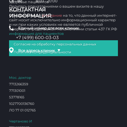
Сб - Вс
8:00 - 20:00
здоровье пациентов
Делитесь впечатлениями о вашем визите в нашу
КОНТАКТНАЯ
клинику
ИНФОРМАЦИЯ:
Обращаем ваше
внимание
на то, что данный интернет-
сайт носит исключительно информационный характер
и ни при каких условиях не является публичной
Единый номер для всех клиник
офертой, определяемой положениями статьи 437 ГК РФ
информация для пациентов
+7 (499) 600-03-03
Согласие на обработку персональных данных
▼
Все адреса клиник
Политика конфиденциальности
Мос. доктор
7713266359
771301001
53778165
1027700136760
ЛО 77 01 012765
Чертаново И