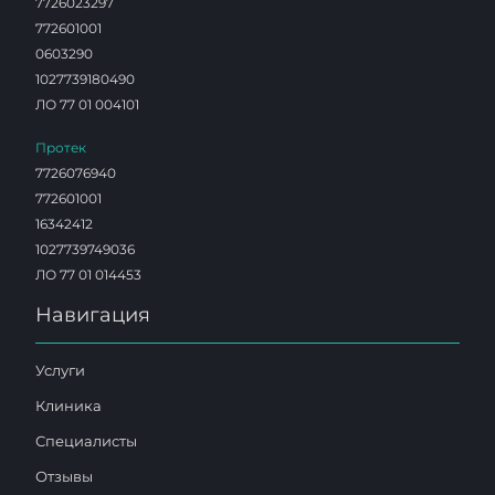
7726023297
772601001
0603290
1027739180490
ЛО 77 01 004101
Протек
7726076940
772601001
16342412
1027739749036
ЛО 77 01 014453
Навигация
Услуги
Клиника
Специалисты
Отзывы