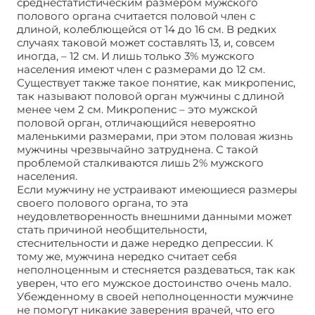
среднестатистическим размером мужского
полового органа считается половой член с
длиной, колеблющейся от 14 до 16 см. В редких
случаях таковой может составлять 13, и, совсем
иногда, – 12 см. И лишь только 3% мужского
населения имеют член с размерами до 12 см.
Существует также такое понятие, как микропенис,
так называют половой орган мужчины с длиной
менее чем 2 см. Микропенис – это мужской
половой орган, отличающийся невероятно
маленькими размерами, при этом половая жизнь
мужчины чрезвычайно затруднена. С такой
проблемой сталкиваются лишь 2% мужского
населения.
Если мужчину не устраивают имеющиеся размеры
своего полового органа, то эта
неудовлетворенность внешними данными может
стать причиной необщительности,
стеснительности и даже нередко депрессии. К
тому же, мужчина нередко считает себя
неполноценным и стесняется раздеваться, так как
уверен, что его мужское достоинство очень мало.
Убежденному в своей неполноценности мужчине
не помогут никакие заверения врачей, что его