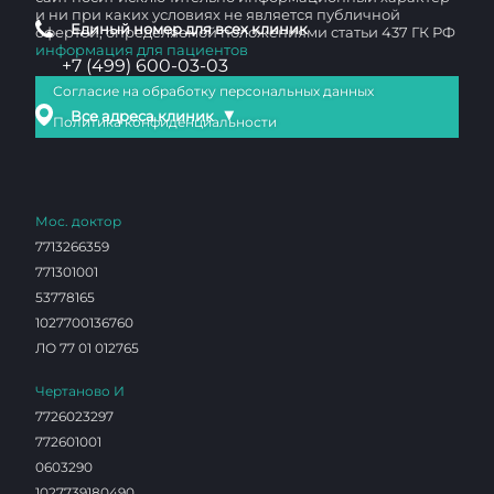
и ни при каких условиях не является публичной
Единый номер для всех клиник
офертой, определяемой положениями статьи 437 ГК РФ
информация для пациентов
+7 (499) 600-03-03
Согласие на обработку персональных данных
▼
Все адреса клиник
Политика конфиденциальности
Мос. доктор
7713266359
771301001
53778165
1027700136760
ЛО 77 01 012765
Чертаново И
7726023297
772601001
0603290
1027739180490