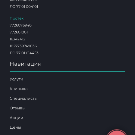
ЛО 77 01 004101
Протек
7726076940
772601001
16342412
1027739749036
ЛО 77 01 014453
Навигация
Услуги
Клиника
Специалисты
Отзывы
Акции
Цены