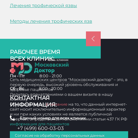
Лечения трофической язвы
Методы лечения трофических язв
РАБОЧЕЕ ВРЕМЯ
ВСЕХ КЛИНИК:
Пн - Пт
8:00 - 21:00
Сеть медицинских центров "Московский доктор" – это, в
первую очередь, высокий уровень обслуживания и
Сб - Вс
8:00 - 20:00
здоровье пациентов
Делитесь впечатлениями о вашем визите в нашу
КОНТАКТНАЯ
клинику
ИНФОРМАЦИЯ:
Обращаем ваше
внимание
на то, что данный интернет-
сайт носит исключительно информационный характер
и ни при каких условиях не является публичной
Единый номер для всех клиник
офертой, определяемой положениями статьи 437 ГК РФ
информация для пациентов
+7 (499) 600-03-03
Согласие на обработку персональных данных