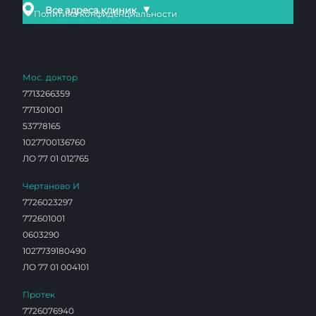
▼
Все адреса клиник
Политика конфиденциальности
Мос. доктор
7713266359
771301001
53778165
1027700136760
ЛО 77 01 012765
Чертаново И
7726023297
772601001
0603290
1027739180490
ЛО 77 01 004101
Протек
7726076940