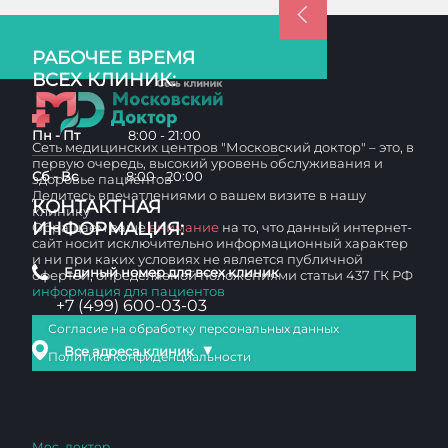
РАБОЧЕЕ ВРЕМЯ
ВСЕХ КЛИНИК:
Пн - Пт
8:00 - 21:00
Сеть медицинских центров "Московский доктор" – это, в
первую очередь, высокий уровень обслуживания и
Сб - Вс
8:00 - 20:00
здоровье пациентов
Делитесь впечатлениями о вашем визите в нашу
КОНТАКТНАЯ
клинику
ИНФОРМАЦИЯ:
Обращаем ваше
внимание
на то, что данный интернет-
сайт носит исключительно информационный характер
и ни при каких условиях не является публичной
Единый номер для всех клиник
офертой, определяемой положениями статьи 437 ГК РФ
информация для пациентов
+7 (499) 600-03-03
Согласие на обработку персональных данных
▼
Все адреса клиник
Политика конфиденциальности
Мос. доктор