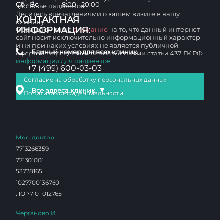
Сб - Вс
8:00 - 20:00
здоровье пациентов
Делитесь впечатлениями о вашем визите в нашу
КОНТАКТНАЯ
клинику
ИНФОРМАЦИЯ:
Обращаем ваше
внимание
на то, что данный интернет-
сайт носит исключительно информационный характер
и ни при каких условиях не является публичной
Единый номер для всех клиник
офертой, определяемой положениями статьи 437 ГК РФ
информация для пациентов
+7 (499) 600-03-03
Согласие на обработку персональных данных
▼
Все адреса клиник
Политика конфиденциальности
Мос. доктор
7713266359
771301001
53778165
1027700136760
ЛО 77 01 012765
Чертаново И