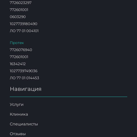
7726023297
772601001
0603290
1027739180490
ЛО 77 01 004101
Протек
7726076940
772601001
16342412
1027739749036
ЛО 77 01 014453
Навигация
Услуги
Клиника
Специалисты
Отзывы