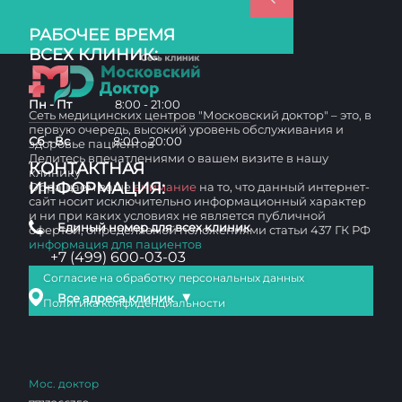
РАБОЧЕЕ ВРЕМЯ
ВСЕХ КЛИНИК:
Пн - Пт
8:00 - 21:00
Сеть медицинских центров "Московский доктор" – это, в
первую очередь, высокий уровень обслуживания и
Сб - Вс
8:00 - 20:00
здоровье пациентов
Делитесь впечатлениями о вашем визите в нашу
КОНТАКТНАЯ
клинику
ИНФОРМАЦИЯ:
Обращаем ваше
внимание
на то, что данный интернет-
сайт носит исключительно информационный характер
и ни при каких условиях не является публичной
Единый номер для всех клиник
офертой, определяемой положениями статьи 437 ГК РФ
информация для пациентов
+7 (499) 600-03-03
Согласие на обработку персональных данных
▼
Все адреса клиник
Политика конфиденциальности
Мос. доктор