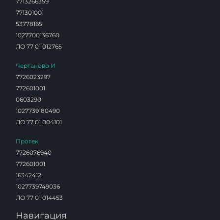
7713266359
771301001
53778165
1027700136760
ЛО 77 01 012765
Чертаново И
7726023297
772601001
0603290
1027739180490
ЛО 77 01 004101
Протек
7726076940
772601001
16342412
1027739749036
ЛО 77 01 014453
Навигация