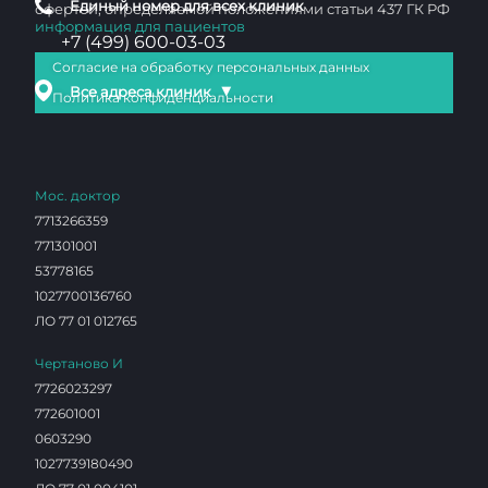
Единый номер для всех клиник
офертой, определяемой положениями статьи 437 ГК РФ
информация для пациентов
+7 (499) 600-03-03
Согласие на обработку персональных данных
▼
Все адреса клиник
Политика конфиденциальности
Мос. доктор
7713266359
771301001
53778165
1027700136760
ЛО 77 01 012765
Чертаново И
7726023297
772601001
0603290
1027739180490