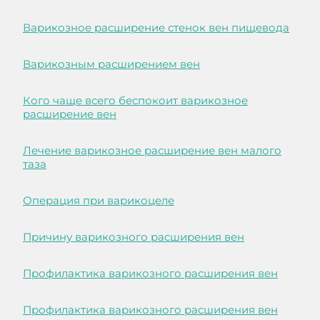
Варикозное расширение стенок вен пищевода
Варикозным расширением вен
Кого чаще всего беспокоит варикозное
расширение вен
Лечение варикозное расширение вен малого
таза
Операция при варикоцеле
Причину варикозного расширения вен
Профилактика варикозного расширения вен
Профилактика варикозного расширения вен