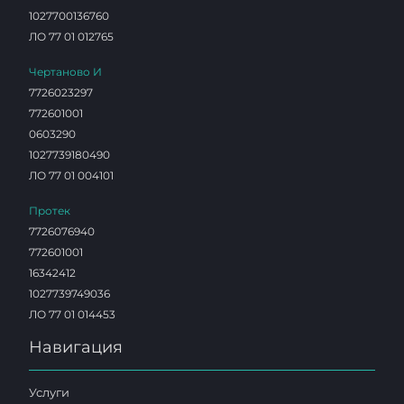
1027700136760
ЛО 77 01 012765
Чертаново И
7726023297
772601001
0603290
1027739180490
ЛО 77 01 004101
Протек
7726076940
772601001
16342412
1027739749036
ЛО 77 01 014453
Навигация
Услуги