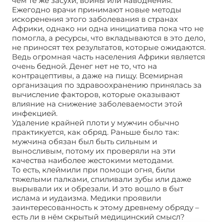
чем те же засухи, войны или наводнения.
Ежегодно врачи принимают новые методы
искоренения этого заболевания в странах
Африки, однако ни одна инициатива пока что не
помогла, а ресурсы, что вкладываются в это дело,
не приносят тех результатов, которые ожидаются.
Ведь огромная часть населения Африки является
очень бедной. Денег нет не то, что на
контрацептивы, а даже на пищу. Всемирная
организация по здравоохранению принялась за
вычисление факторов, которые оказывают
влияние на снижение заболеваемости этой
инфекцией.
Удаление крайней плоти у мужчин обычно
практикуется, как обряд. Раньше было так:
мужчина обязан был быть сильным и
выносливым, потому их проверяли на эти
качества наиболее жестокими методами.
То есть, клеймили при помощи огня, били
тяжелыми палками, спиливали зубы или даже
вырывали их и обрезали. И это вошло в быт
ислама и иудаизма. Медики проявили
заинтересованность к этому древнему обряду –
есть ли в нём скрытый медицинский смысл?