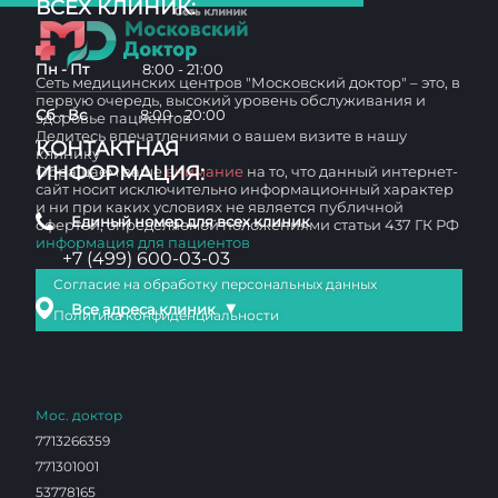
ВСЕХ КЛИНИК:
Пн - Пт
8:00 - 21:00
Сеть медицинских центров "Московский доктор" – это, в
первую очередь, высокий уровень обслуживания и
Сб - Вс
8:00 - 20:00
здоровье пациентов
Делитесь впечатлениями о вашем визите в нашу
КОНТАКТНАЯ
клинику
ИНФОРМАЦИЯ:
Обращаем ваше
внимание
на то, что данный интернет-
сайт носит исключительно информационный характер
и ни при каких условиях не является публичной
Единый номер для всех клиник
офертой, определяемой положениями статьи 437 ГК РФ
информация для пациентов
+7 (499) 600-03-03
Согласие на обработку персональных данных
▼
Все адреса клиник
Политика конфиденциальности
Мос. доктор
7713266359
771301001
53778165