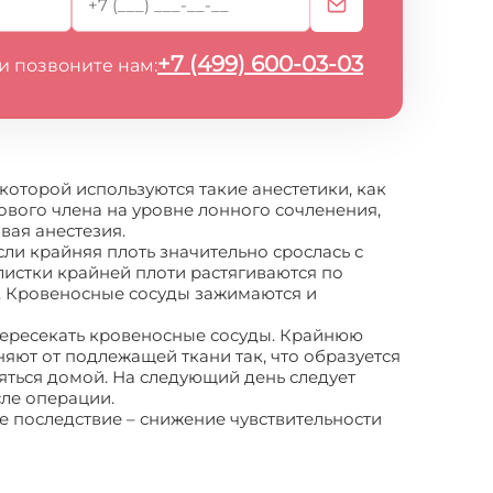
+7 (499) 600-03-03
и позвоните нам:
которой используются такие анестетики, как
ового члена на уровне лонного сочленения,
вая анестезия.
сли крайняя плоть значительно срослась с
листки крайней плоти растягиваются по
у. Кровеносные сосуды зажимаются и
 пересекать кровеносные сосуды. Крайнюю
няют от подлежащей ткани так, что образуется
ляться домой. На следующий день следует
сле операции.
 последствие – снижение чувствительности