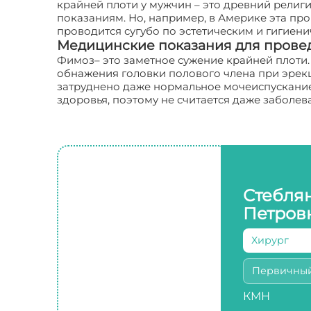
крайней плоти у мужчин – это древний религ
показаниям. Но, например, в Америке эта пр
проводится сугубо по эстетическим и гигиен
Медицинские показания для прове
Фимоз– это заметное сужение крайней плоти.
обнажения головки полового члена при эрекци
затруднено даже нормальное мочеиспускание
здоровья, поэтому не считается даже заболе
Стебля
Петров
Хирург
Первичны
КМН