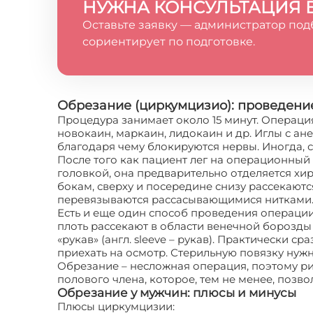
НУЖНА КОНСУЛЬТАЦИЯ 
Оставьте заявку — администратор под
сориентирует по подготовке.
Обрезание (циркумцизио): проведени
Процедура занимает около 15 минут. Операция
новокаин, маркаин, лидокаин и др. Иглы с а
благодаря чему блокируются нервы. Иногда, 
После того как пациент лег на операционный 
головкой, она предварительно отделяется хи
бокам, сверху и посередине снизу рассекаютс
перевязываются рассасывающимися нитками. 
Есть и еще один способ проведения операции
плоть рассекают в области венечной борозды 
«рукав» (англ. sleeve – рукав). Практически
приехать на осмотр. Стерильную повязку нужн
Обрезание – несложная операция, поэтому р
полового члена, которое, тем не менее, позво
Обрезание у мужчин: плюсы и минусы
Плюсы циркумцизии: