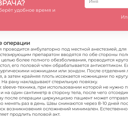
ВРАЧА?
берёт удобное время и
Ил
е операции
 проводится амбулаторно под местной анестезией, для 
нестезирующим препаратом вводятся по обе стороны пол
с целью более полного обезболивания, проводится круго
стол, его половой член обрабатывается антисептиком. Е
рургическими ножницами или зондом. После отделения 
я, а затем крайняя плоть иссекается ножницами по круг
На рану накладывают стерильную повязку.
: sleeve-техника, при использовании которой не нужно
и на один сантиметр в сторону тела, после чего отсоеди
 сразу после операции циркумцизио пациент может отправ
о менять раз в день. Швы снимаются через 8-10 дней по
иск возникновения осложнений минимален. Естественное
ляет продлить половой акт.