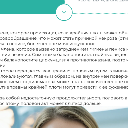
Нажимая кнопку, вы соглашает
на, которое происходит, если крайняя плоть может обна
кровообращение, что может стать причиной некроза (отм
 в пенисе, болезненное мочеиспускание.
 члена, которое вызвано затруднением гигиены пениса 
ствии лечения. Симптомы баланопостита: гнойные выдел
м баланопостите циркумцизия противопоказана, поэтом
ки.
оторое передается, как правило, половым путем. Клини
локализуются, главным образом, на внутренней поверхно
ожнением кондиломатоза может стать злокачественное 
угие травмы крайней плоти могут привести к ее сужению
за собой недостаточную продолжительность полового а
ря этому, половой акт может длиться дольше.