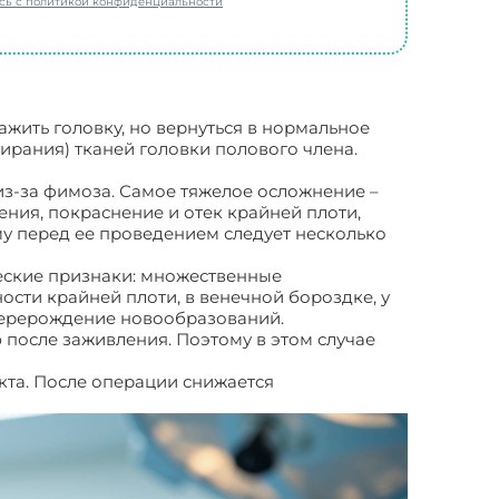
есь с политикой конфиденциальности
жить головку, но вернуться в нормальное
ирания) тканей головки полового члена.
из-за фимоза. Самое тяжелое осложнение –
ения, покраснение и отек крайней плоти,
у перед ее проведением следует несколько
ческие признаки: множественные
сти крайней плоти, в венечной бороздке, у
перерождение новообразований.
 после заживления. Поэтому в этом случае
кта. После операции снижается