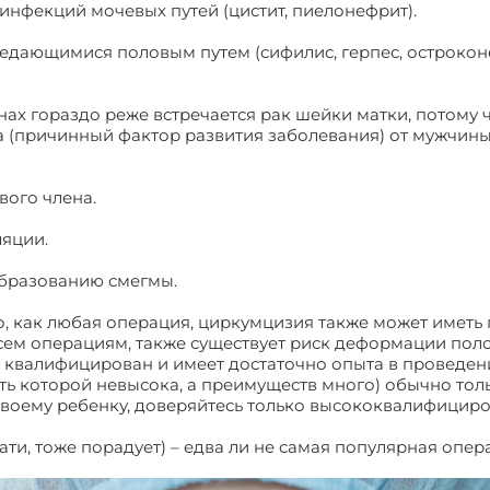
 инфекций мочевых путей (цистит, пиелонефрит).
редающимися половым путем (сифилис, герпес, остроко
нах гораздо реже встречается рак шейки матки, потому 
 (причинный фактор развития заболевания) от мужчины
вого члена.
яции.
образованию смегмы.
о, как любая операция, циркумцизия также может иметь
сем операциям, также существует риск деформации поло
о квалифицирован и имеет достаточно опыта в проведен
ть которой невысока, а преимуществ много) обычно тол
своему ребенку, доверяйтесь только высококвалифицир
тати, тоже порадует) – едва ли не самая популярная оп
зание крайней плоти