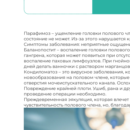
Парафимоз – ущемление головки полового чле
состояние не может. Из-за этого нарушается 
Cимптомы заболевания: неприятные ощущения
Баланопостит – воспаление головки полового
гангрена, которая может появиться при отсут
воспаление паховых лимфоузлов. При гнойно
дней делать ванночки с раствором марганцов
Кондиломатоз – это вирусное заболевания, к
новообразования на половом члене, которые 
отверстия мочеиспускательного канала. Осл
Повреждение крайней плоти. Ушиб, рана и др
проведение операции необходимо.
Преждевременная эякуляция, которая влечет 
чувствительность полового члена, но, благода