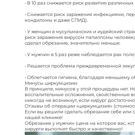
• В 10 раз снижается риск развития различных
• Снижается риск заражения инфекциями, пе
кондиломы и даже СПИД).
• У женщин в мусульманских и иудейский стра
риск заражения вирусом папилломы человека
сделал обрезание, значительно меньше.
• У мужчин в 5 раз реже наблюдается рак поло
• Решается проблема преждевременной эякул
• Облегчается гигиена, благодаря меньшему 
Минусы циркумцизии:
В принципе, минусов у этой процедуры нет. Н
воспалительные осложнения, свойственные в
никогда не возникнут, если хирург достаточн
Отзывы об операции «циркумцизия» (стоимос
Если вы решили сделать обрезание себе или 
нашей клинике!
Обрезание у мужчин (цена на которое вас, кс
хирурги выполнят быстро и качественно!
Обре