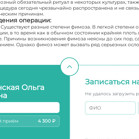
иозный обязательный ритуал в некоторых культурах, та
оцедура сегодня чрезвычайно распространена и не связ
ическим причинам.
дения операции:
 Существуют разные степени фимоза. В легкой степени 
и, в то время как в обычном состоянии крайняя плоть л
. Причины возникновения фимоза неясны до сих пор, са
ванием. Однако фимоз может вызвать ряд серьезных осл
Записаться н
нская Ольга
Не удалось загрузить 
на
й приём
4 300 ₽