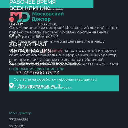
РАБОЧЕЕ ВРЕМЯ
ВСЕХ КЛИНИК:
Пн - Пт
8:00 - 21:00
Сеть медицинских центров "Московский доктор" – это, в
первую очередь, высокий уровень обслуживания и
Сб - Вс
8:00 - 20:00
здоровье пациентов
Делитесь впечатлениями о вашем визите в нашу
КОНТАКТНАЯ
клинику
ИНФОРМАЦИЯ:
Обращаем ваше
внимание
на то, что данный интернет-
сайт носит исключительно информационный характер
и ни при каких условиях не является публичной
Единый номер для всех клиник
офертой, определяемой положениями статьи 437 ГК РФ
информация для пациентов
+7 (499) 600-03-03
Согласие на обработку персональных данных
▼
Все адреса клиник
Политика конфиденциальности
Мос. доктор
7713266359
771301001