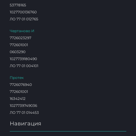
53778165
1027700136760
ЛО 77 01 012765
Чертаново И
7726023297
772601001
0603290
1027739180490
ЛО 77 01 004101
Протек
7726076940
772601001
16342412
1027739749036
ЛО 77 01 014453
Навигация