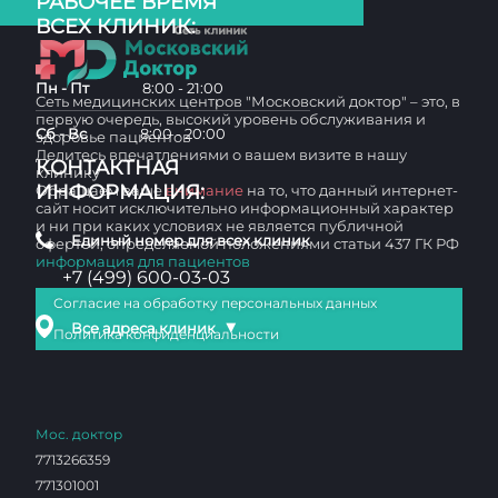
РАБОЧЕЕ ВРЕМЯ
ВСЕХ КЛИНИК:
Пн - Пт
8:00 - 21:00
Сеть медицинских центров "Московский доктор" – это, в
первую очередь, высокий уровень обслуживания и
Сб - Вс
8:00 - 20:00
здоровье пациентов
Делитесь впечатлениями о вашем визите в нашу
КОНТАКТНАЯ
клинику
ИНФОРМАЦИЯ:
Обращаем ваше
внимание
на то, что данный интернет-
сайт носит исключительно информационный характер
и ни при каких условиях не является публичной
Единый номер для всех клиник
офертой, определяемой положениями статьи 437 ГК РФ
информация для пациентов
+7 (499) 600-03-03
Согласие на обработку персональных данных
▼
Все адреса клиник
Политика конфиденциальности
Мос. доктор
7713266359
771301001