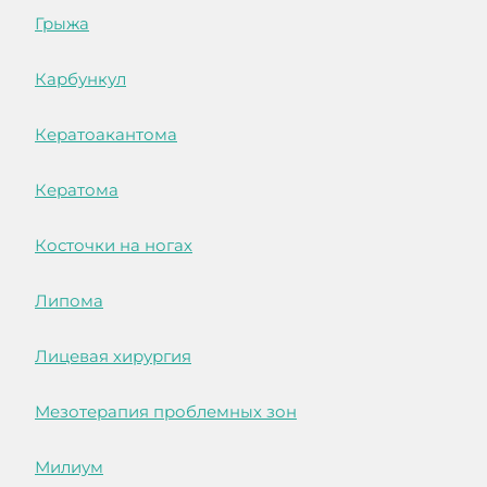
Грыжа
Карбункул
Кератоакантома
Кератома
Косточки на ногах
Липома
Лицевая хирургия
Мезотерапия проблемных зон
Милиум