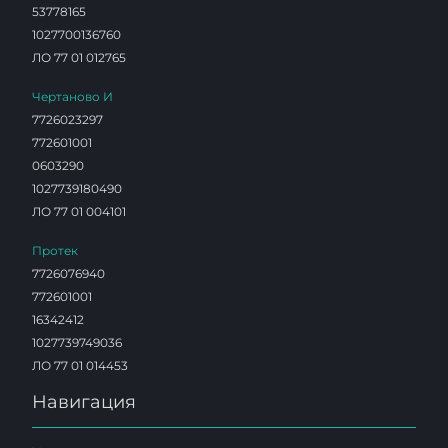
53778165
1027700136760
ЛО 77 01 012765
Чертаново И
7726023297
772601001
0603290
1027739180490
ЛО 77 01 004101
Протек
7726076940
772601001
16342412
1027739749036
ЛО 77 01 014453
Навигация