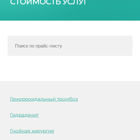
СТОИМОСТЬ УСЛУГ
Геморроидальный тромбоз
Гидраденит
Гнойная хирургия