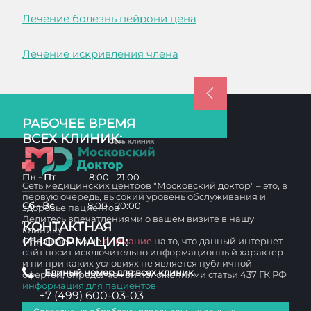
Лечение болезнь пейрони цена
Лечение искривления члена
РАБОЧЕЕ ВРЕМЯ
ВСЕХ КЛИНИК:
Пн - Пт
8:00 - 21:00
Сеть медицинских центров "Московский доктор" – это, в
первую очередь, высокий уровень обслуживания и
Сб - Вс
8:00 - 20:00
здоровье пациентов
Делитесь впечатлениями о вашем визите в нашу
КОНТАКТНАЯ
клинику
ИНФОРМАЦИЯ:
Обращаем ваше
внимание
на то, что данный интернет-
сайт носит исключительно информационный характер
и ни при каких условиях не является публичной
Единый номер для всех клиник
офертой, определяемой положениями статьи 437 ГК РФ
информация для пациентов
+7 (499) 600-03-03