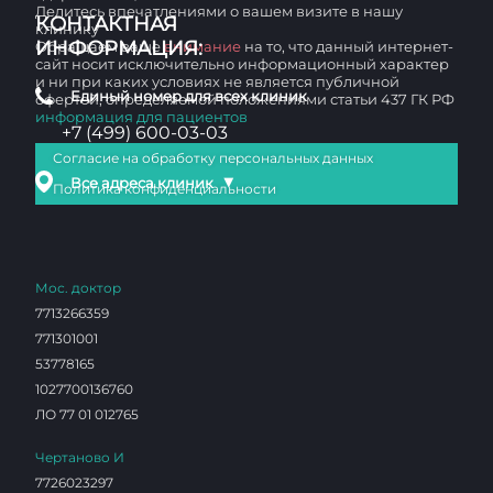
Делитесь впечатлениями о вашем визите в нашу
КОНТАКТНАЯ
клинику
ИНФОРМАЦИЯ:
Обращаем ваше
внимание
на то, что данный интернет-
сайт носит исключительно информационный характер
и ни при каких условиях не является публичной
Единый номер для всех клиник
офертой, определяемой положениями статьи 437 ГК РФ
информация для пациентов
+7 (499) 600-03-03
Согласие на обработку персональных данных
▼
Все адреса клиник
Политика конфиденциальности
Мос. доктор
7713266359
771301001
53778165
1027700136760
ЛО 77 01 012765
Чертаново И
7726023297