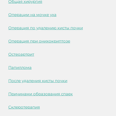
Общая хирургия
Операции на мочке уха
Операция по удалению кисты почки
Операция при онихокриптозе
Остеоартрит
Папиллома
После удаления кисты почки
Причинами образования спаек
Склеротерапия