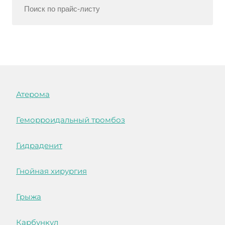
Атерома
Геморроидальный тромбоз
Гидраденит
Гнойная хирургия
Грыжа
Карбункул