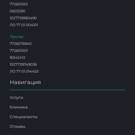
772601001
0603290
1027739180490
ЛО 77 01 004101
Протек
7726076940
772601001
16342412
1027739749036
ЛО 77 01 014453
Навигация
Услуги
Клиника
Специалисты
Отзывы