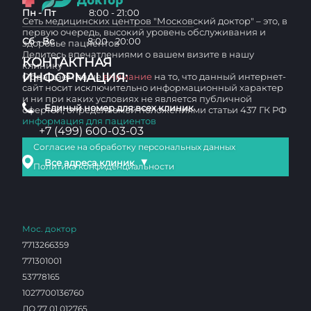
Пн - Пт
8:00 - 21:00
Сеть медицинских центров "Московский доктор" – это, в
первую очередь, высокий уровень обслуживания и
Сб - Вс
8:00 - 20:00
здоровье пациентов
Делитесь впечатлениями о вашем визите в нашу
КОНТАКТНАЯ
клинику
ИНФОРМАЦИЯ:
Обращаем ваше
внимание
на то, что данный интернет-
сайт носит исключительно информационный характер
и ни при каких условиях не является публичной
Единый номер для всех клиник
офертой, определяемой положениями статьи 437 ГК РФ
информация для пациентов
+7 (499) 600-03-03
Согласие на обработку персональных данных
▼
Все адреса клиник
Политика конфиденциальности
Мос. доктор
7713266359
771301001
53778165
1027700136760
ЛО 77 01 012765