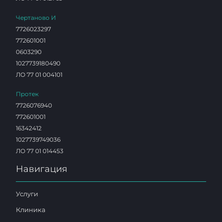
Чертаново И
7726023297
772601001
0603290
1027739180490
ЛО 77 01 004101
Протек
7726076940
772601001
16342412
1027739749036
ЛО 77 01 014453
Навигация
Услуги
Клиника