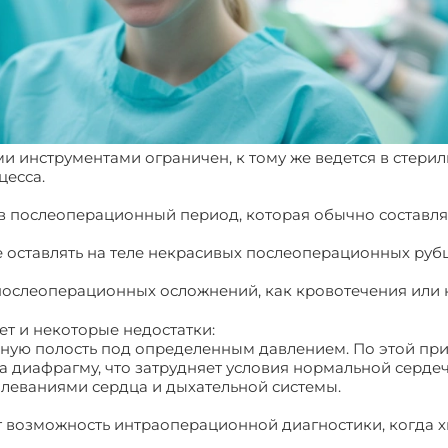
ми инструментами ограничен, к тому же ведется в стери
цесса.
в послеоперационный период, которая обычно составляет
 оставлять на теле некрасивых послеоперационных руб
послеоперационных осложнений, как кровотечения или 
ет и некоторые недостатки:
шную полость под определенным давлением. По этой при
а диафрагму, что затрудняет условия нормальной серде
леваниями сердца и дыхательной системы.
 возможность интраоперационной диагностики, когда х