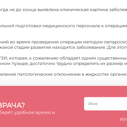
когда не до конца выявлена клиническая картина заболев
тельной подготовки медицинского персонала к операции
ений во время проведения операции методом лапароско
а какой стадии развития находится заболевания. Для эт
УЗИ, которая, к сожалению обладает одним существенн
чном пузыре, достаточно трудно определить их размер и
еления патологических отклонении в жидкостях органи
ВРАЧА?
берёт удобное время и
Ил