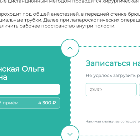
рые дистанционным методом проводится хирургическая
проходит под общей анестезией, в передней стенке брю
циальные трубки. Далее при лапароскопических операц
величить рабочее пространство внутри полости.
Записаться н
нская Ольга
Не удалось загрузить 
на
й приём
4 300 ₽
Нажимая кнопку, вы соглашает