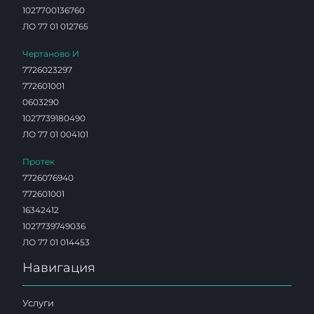
1027700136760
ЛО 77 01 012765
Чертаново И
7726023297
772601001
0603290
1027739180490
ЛО 77 01 004101
Протек
7726076940
772601001
16342412
1027739749036
ЛО 77 01 014453
Навигация
Услуги