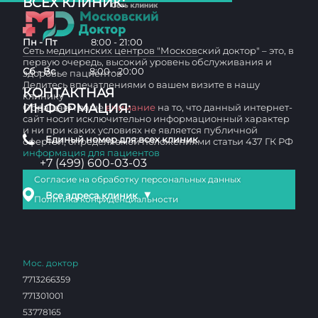
ВСЕХ КЛИНИК:
Пн - Пт
8:00 - 21:00
Сеть медицинских центров "Московский доктор" – это, в
первую очередь, высокий уровень обслуживания и
Сб - Вс
8:00 - 20:00
здоровье пациентов
Делитесь впечатлениями о вашем визите в нашу
КОНТАКТНАЯ
клинику
ИНФОРМАЦИЯ:
Обращаем ваше
внимание
на то, что данный интернет-
сайт носит исключительно информационный характер
и ни при каких условиях не является публичной
Единый номер для всех клиник
офертой, определяемой положениями статьи 437 ГК РФ
информация для пациентов
+7 (499) 600-03-03
Согласие на обработку персональных данных
▼
Все адреса клиник
Политика конфиденциальности
Мос. доктор
7713266359
771301001
53778165