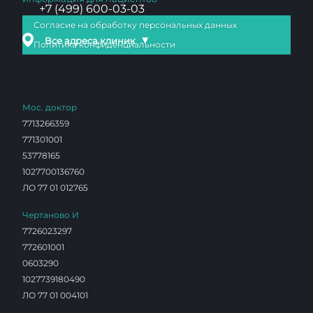
+7 (499) 600-03-03
Согласие на обработку персональных данных
▼
Все адреса клиник
Политика конфиденциальности
Мос. доктор
7713266359
771301001
53778165
1027700136760
ЛО 77 01 012765
Чертаново И
7726023297
772601001
0603290
1027739180490
ЛО 77 01 004101