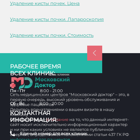
Удаление кисты почек. Цена
Удаление кисты почки. Лапароскопия
Удаление кисты почки. Стоимость
РАБОЧЕЕ ВРЕМЯ
ВСЕХ КЛИНИК:
Пн - Пт
8:00 - 21:00
Сеть медицинских центров "Московский доктор" – это, в
первую очередь, высокий уровень обслуживания и
Сб - Вс
8:00 - 20:00
здоровье пациентов
Делитесь впечатлениями о вашем визите в нашу
КОНТАКТНАЯ
клинику
ИНФОРМАЦИЯ:
Обращаем ваше
внимание
на то, что данный интернет-
сайт носит исключительно информационный характер
и ни при каких условиях не является публичной
Единый номер для всех клиник
офертой, определяемой положениями статьи 437 ГК РФ
информация для пациентов