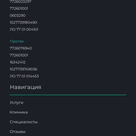
7726023297
772601001
0603290
1027739180490
ЛО 77 01 004101
Протек
7726076940
772601001
16342412
1027739749036
ЛО 77 01 014453
Навигация
Услуги
Клиника
Специалисты
Отзывы