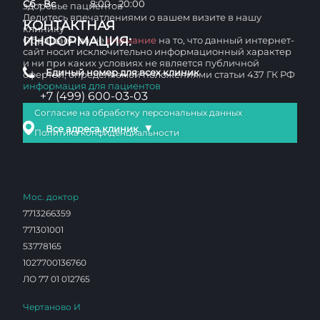
Сб - Вс
8:00 - 20:00
здоровье пациентов
Делитесь впечатлениями о вашем визите в нашу
КОНТАКТНАЯ
клинику
ИНФОРМАЦИЯ:
Обращаем ваше
внимание
на то, что данный интернет-
сайт носит исключительно информационный характер
и ни при каких условиях не является публичной
Единый номер для всех клиник
офертой, определяемой положениями статьи 437 ГК РФ
информация для пациентов
+7 (499) 600-03-03
Согласие на обработку персональных данных
▼
Все адреса клиник
Политика конфиденциальности
Мос. доктор
7713266359
771301001
53778165
1027700136760
ЛО 77 01 012765
Чертаново И