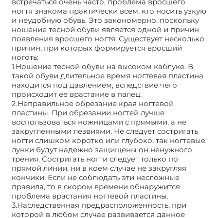
встречаться очень часто, проблема вросшего
ногтя знакома практически всем, кто носить узкую
и неудобную обувь. Это закономерно, поскольку
ношение тесной обуви является одной и причин
появления вросшего ногтя. Существует несколько
причин, при которых формируется вросший
ноготь:
1.Ношение тесной обуви на высоком каблуке. В
такой обуви длительное время ногтевая пластина
находится под давлением, вследствие чего
происходит ее врастание в палец.
2.Неправильное обрезание края ногтевой
пластины. При обрезании ногтей лучше
воспользоваться ножницами с прямыми, а не
закругленными лезвиями. Не следует состригать
ногти слишком коротко или глубоко, так ногтевые
лунки будут надежно защищены он ненужного
трения. Состригать ногти следует только по
прямой линии, ни в коем случае не закругляя
кончики. Если не соблюдать эти несложные
правила, то в скором времени обнаружится
проблема врастания ногтевой пластины.
3.Наследственная предрасположенность, при
которой в любом случае развивается данное