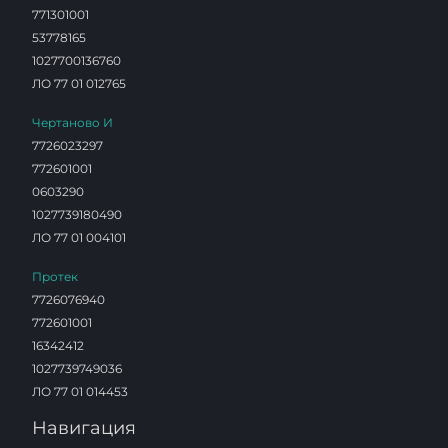
771301001
53778165
1027700136760
ЛО 77 01 012765
Чертаново И
7726023297
772601001
0603290
1027739180490
ЛО 77 01 004101
Протек
7726076940
772601001
16342412
1027739749036
ЛО 77 01 014453
Навигация