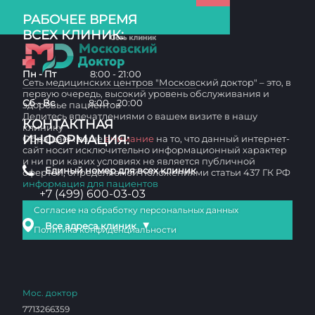
РАБОЧЕЕ ВРЕМЯ
ВСЕХ КЛИНИК:
Пн - Пт
8:00 - 21:00
Сеть медицинских центров "Московский доктор" – это, в
первую очередь, высокий уровень обслуживания и
Сб - Вс
8:00 - 20:00
здоровье пациентов
Делитесь впечатлениями о вашем визите в нашу
КОНТАКТНАЯ
клинику
ИНФОРМАЦИЯ:
Обращаем ваше
внимание
на то, что данный интернет-
сайт носит исключительно информационный характер
и ни при каких условиях не является публичной
Единый номер для всех клиник
офертой, определяемой положениями статьи 437 ГК РФ
информация для пациентов
+7 (499) 600-03-03
Согласие на обработку персональных данных
▼
Все адреса клиник
Политика конфиденциальности
Мос. доктор
7713266359