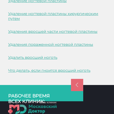
Удаление ногтевой пластины
Удаление ногтевой пластины хирургическим
путем
Удаления вросшей части ногтевой пластины
Удаления пораженной ногтевой пластины
Удалить вросший ноготь
Что делать, если гноится вросший ноготь
РАБОЧЕЕ ВРЕМЯ
ВСЕХ КЛИНИК: