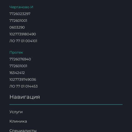
Чертаново И
7726023297
772601001
0603290
1027739180490
ЛО 77 01 004101
Протек
7726076940
772601001
16342412
1027739749036
ЛО 77 01 014453
Навигация
Услуги
Клиника
Специалисты