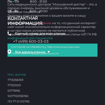
Пн - Пт
8:00 - 21:00
Сеть медицинских центров "Московский доктор" – это, в
первую очередь, высокий уровень обслуживания и
Сб - Вс
8:00 - 20:00
здоровье пациентов
Делитесь впечатлениями о вашем визите в нашу
КОНТАКТНАЯ
клинику
ИНФОРМАЦИЯ:
Обращаем ваше
внимание
на то, что данный интернет-
сайт носит исключительно информационный характер
и ни при каких условиях не является публичной
Единый номер для всех клиник
офертой, определяемой положениями статьи 437 ГК РФ
информация для пациентов
+7 (499) 600-03-03
Согласие на обработку персональных данных
▼
Все адреса клиник
Политика конфиденциальности
Мос. доктор
7713266359
771301001
53778165
1027700136760
ЛО 77 01 012765